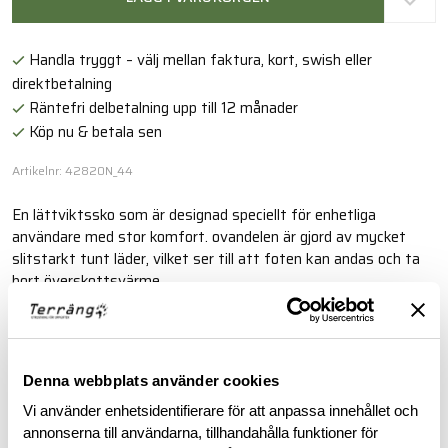
Handla tryggt – välj mellan faktura, kort, swish eller
direktbetalning
Räntefri delbetalning upp till 12 månader
Köp nu & betala sen
Artikelnr: 42820N_44
En lättviktssko som är designad speciellt för enhetliga
användare med stor komfort. ovandelen är gjord av mycket
slitstarkt tunt läder, vilket ser till att foten kan andas och ta
bort överskottsvärme.
Läs mer
Denna webbplats använder cookies
BESKRIVNING
Vi använder enhetsidentifierare för att anpassa innehållet och
annonserna till användarna, tillhandahålla funktioner för