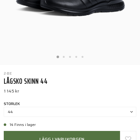
2·BE
LÅGSKO SKINN 44
1 145 kr
STORLEK
44
14 Finns i lager
LÄGG I VARUKORGEN