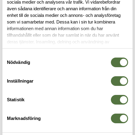
sociala medier och analysera vår trafik. Vi vidarebefordrar
RECENSIONER
även sådana identifierare och annan information från din
enhet till de sociala medier och annons- och analysföretag
som vi samarbetar med. Dessa kan i sin tur kombinera
OM VARUMÄRKET
informationen med annan information som du har
tillhandahållit eller som de har samlat in när du har använt
deras tjänster. Insamling, delning och användning av
personuppgifter kan användas för personalisering av
SKOR & SANDALER
annonser. Läs mer om
Google's Privacy Terms
.
Samtyckesval
Nödvändig
Inställningar
Statistik
Marknadsföring
SALOMON
GRISPORT
S