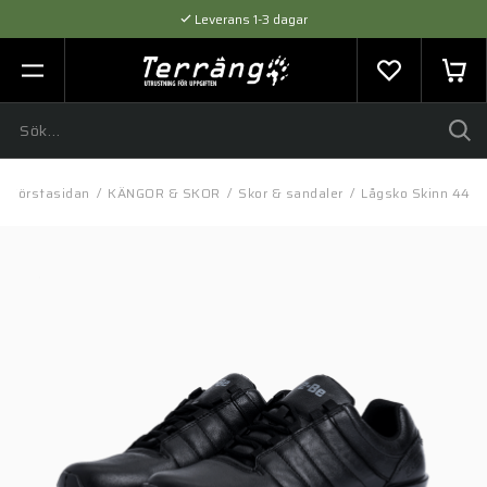
Leverans 1-3 dagar
Flexibel betalning med SVEA
Expertråd & Kvalitetsprodukter
Förstasidan
/
KÄNGOR & SKOR
/
Skor & sandaler
/
Lågsko Skinn 44