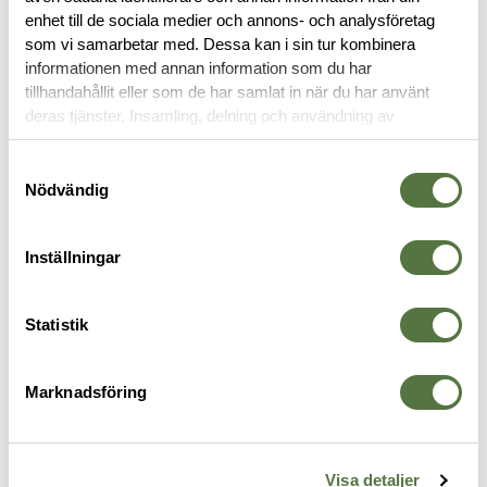
enhet till de sociala medier och annons- och analysföretag
OM VARUMÄRKET
som vi samarbetar med. Dessa kan i sin tur kombinera
informationen med annan information som du har
tillhandahållit eller som de har samlat in när du har använt
deras tjänster. Insamling, delning och användning av
VAPENTILLBEHÖR
personuppgifter kan användas för personalisering av
annonser. Läs mer om
Google's Privacy Terms
.
Samtyckesval
Nödvändig
Inställningar
Statistik
Marknadsföring
MAGPUL
MAGPUL
V
Hunter Lite Stock – Savage®
Hunter Rem 700 Stock Black
2
4 195 kr
AXIS Short Action Flat Dark
b
Visa detaljer