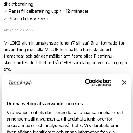
direktbetalning
Räntefri delbetalning upp till 12 månader
Köp nu & betala sen
Artikelnr: MAG582-BLK
M-LOK® aluminiumskensektioner (7 slitsar) är utformade för
användning med alla M-LOK-kompatibla handskydd och
framändar och gör det möjligt att fästa olika Picatinny-
skenmonterade tillbehör från 1913 som lampor, vertikala grepp
etc.
Läs mer
Denna webbplats använder cookies
BESKRIVNING
Vi använder enhetsidentifierare för att anpassa innehållet och
annonserna till användarna, tillhandahålla funktioner för
RECENSIONER
sociala medier och analysera vår trafik. Vi vidarebefordrar
även sådana identifierare och annan information från din