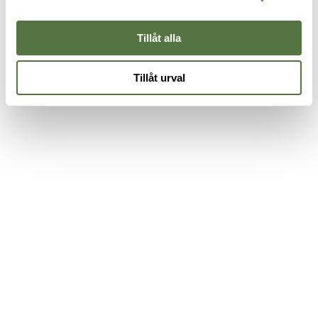
1
Earth
3 425 kr
Tillåt alla
Tillåt urval