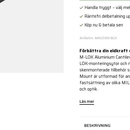
Handla tryggt – välj mell
Räntefri delbetalning up
Köp nu & betala sen
Artikelnr: MAG588-BLK
Förbättra din eldkraft 
M-LOK Aluminium Cantilev
LOK-monteringsytor och m
skenmonterade tillbehör s
Mount är utformad för an
fastsättning av olika MI
och optik.
Läs mer
BESKRIVNING