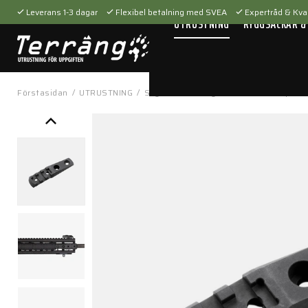
Leverans 1-3 dagar
Flexibel betalning med SVEA
Expertråd & Kval
UTRUSTNING
RYGGSÄCKAR &
Förstasidan
/
UTRUSTNING
/
Skytteutrustning
/
Tillbehör
/
Vapenti