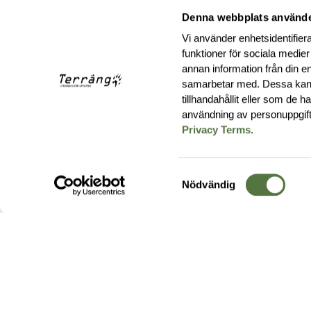
Denna webbplats använde
Vi använder enhetsidentifiera
funktioner för sociala medier
annan information från din e
samarbetar med. Dessa kan 
tillhandahållit eller som de 
användning av personuppgif
Privacy Terms
.
Samtyckesval
Nödvändig
Hos oss hittar du produkter av högsta kvalitet från ledande