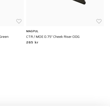
MAGPUL
M
Green
CTR / MOE 0.75" Cheek Riser ODG
Hu
265 kr
2