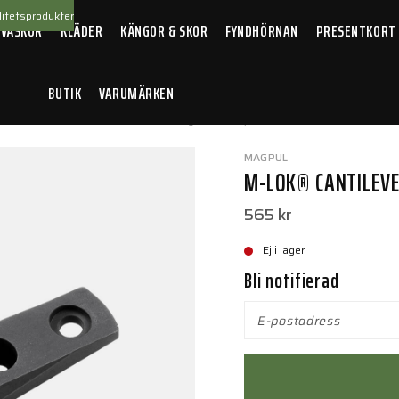
itetsprodukter
 VÄSKOR
KLÄDER
KÄNGOR & SKOR
FYNDHÖRNAN
PRESENTKORT
BUTIK
VARUMÄRKEN
llbehör
/
M-LOK® Cantilever Rail/Light Mount, Aluminum Black
MAGPUL
M-LOK® CANTILEVE
565 kr
Ej i lager
Bli notifierad