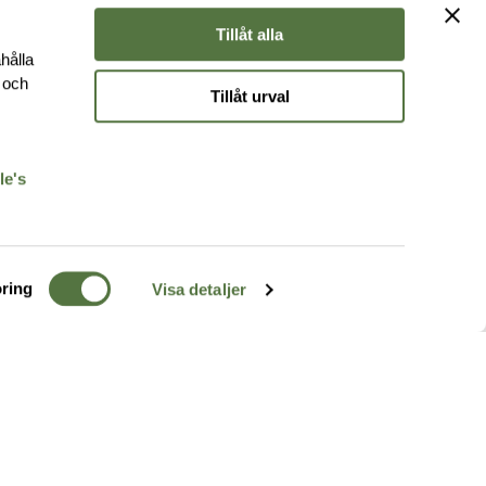
Tillåt alla
hålla
e och
Tillåt urval
r
le's
ring
Visa detaljer
TERRÄNG
FÖLJ OSS
ss