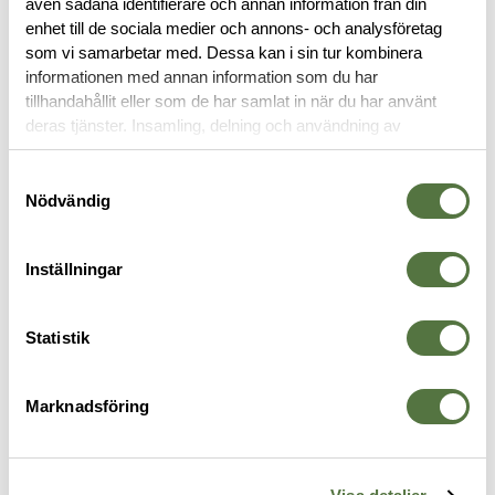
även sådana identifierare och annan information från din
RECENSIONER
enhet till de sociala medier och annons- och analysföretag
som vi samarbetar med. Dessa kan i sin tur kombinera
OM VARUMÄRKET
informationen med annan information som du har
tillhandahållit eller som de har samlat in när du har använt
deras tjänster. Insamling, delning och användning av
personuppgifter kan användas för personalisering av
VAPENTILLBEHÖR
annonser. Läs mer om
Google's Privacy Terms
.
Samtyckesval
Nödvändig
Inställningar
Statistik
Marknadsföring
SUREFIRE
MAGPUL
M
SFMB SOCOM Muzzle Brake
ACS-L™ Carbine Stock – Mil-
B