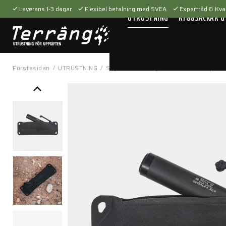
Leverans 1-3 dagar
Flexibel betalning med SVEA
Expertråd & Kval
UTRUSTNING
RYGGSÄCKAR &
Förstasidan
/
UTRUSTNING
/
Skytteutrustning
/
Tillbehör
/
Vapenti