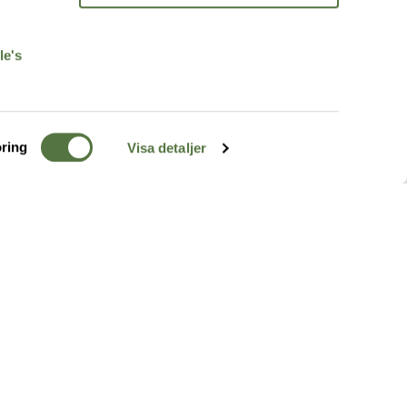
r
le's
ring
Visa detaljer
TERRÄNG
FÖLJ OSS
ss
k
r & Inspiration
arhet