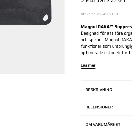
Köp nu & betala sen
Artikelnr: MAG875-001
Magpul DAKA™ Suppress
Designad för att föra orga
och spelar i. Magpul DAK
funktioner som ursprungl
optimerade i storlek för f
Läs mer
BESKRIVNING
RECENSIONER
OM VARUMÄRKET