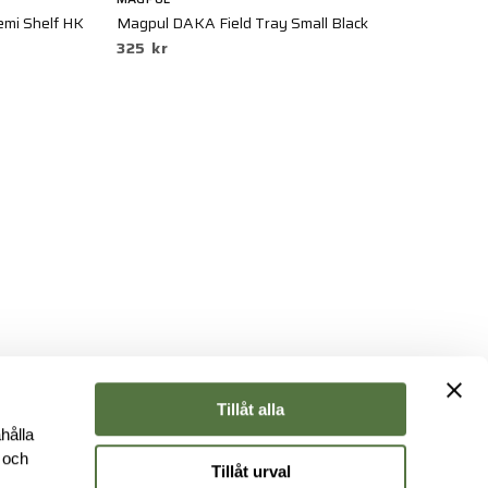
emi Shelf HK
Magpul DAKA Field Tray Small Black
SG
325 kr
1
Tillåt alla
hålla
e och
Tillåt urval