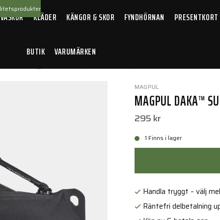
itetsprodukter
 VÄSKOR
KLÄDER
KÄNGOR & SKOR
FYNDHÖRNAN
PRESENTKORT
BUTIK
VARUMÄRKEN
llbehör
/
Magpul DAKA™ Suppressor Pouch, Small Black
MAGPUL
MAGPUL DAKA™ SU
295 kr
1 Finns i lager
Handla tryggt – välj mell
Räntefri delbetalning up