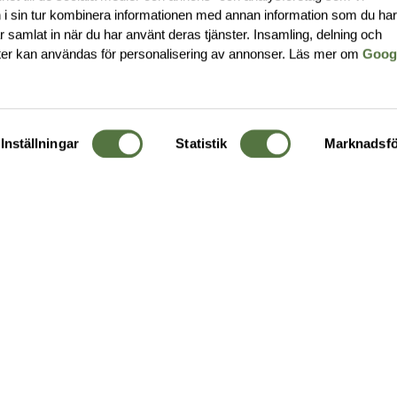
i sin tur kombinera informationen med annan information som du ha
har samlat in när du har använt deras tjänster. Insamling, delning och
ter kan användas för personalisering av annonser. Läs mer om
Goog
Inställningar
Statistik
Marknadsfö
KUNDTJÄNST
OM 
Ångra order
Om o
Företagskund
Buti
g
Kontakta oss
Guide
Köpvillkor
Hållb