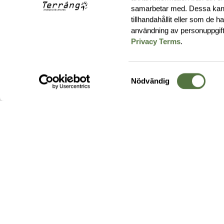
samarbetar med. Dessa kan 
tillhandahållit eller som de 
användning av personuppgif
Privacy Terms
.
Samtyckesval
Nödvändig
Hos oss hittar du produkter av högsta kvalitet från ledande
leverantörer i branschen. I vårt utbud hittar du allt ifrån
kängor,
ryggsäckar
och skalplagg till
utrustning
för fält, sjukvård, övnin
och
vapentillbehör
, för att bara nämna ett urval av våra drygt
20 000 produkter.