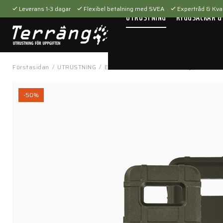
Leverans 1-3 dagar
Flexibel betalning med SVEA
Expertråd & Kval
UTRUSTNING
RYGGSÄCKAR &
Förstasidan
/
UTRUSTNING
/
Elektronik
/
Mobilskal
/
Magpul™ Field
-50%