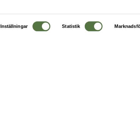
Inställningar
Statistik
Marknadsfö
KUNDTJÄNST
OM 
Ångra order
Om o
Företagskund
Buti
g
Kontakta oss
Guide
Köpvillkor
Hållb
Personuppgiftspolicy
Ledig
Returer & byten