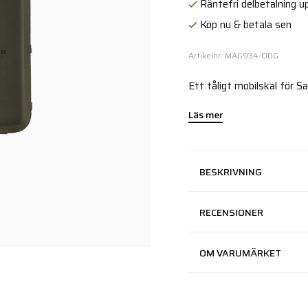
Räntefri delbetalning up
Köp nu & betala sen
Artikelnr: MAG934-ODG
Ett tåligt mobilskal för 
Läs mer
BESKRIVNING
RECENSIONER
OM VARUMÄRKET