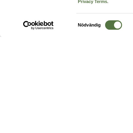
Privacy Terms
.
Samtyckesval
Nödvändig
Hos oss hittar du produkter av högsta kvalitet från ledande
leverantörer i branschen. I vårt utbud hittar du allt ifrån
kängor,
ryggsäckar
och skalplagg till
utrustning
för fält, sjukvård, övnin
och
vapentillbehör
, för att bara nämna ett urval av våra drygt
20 000 produkter.