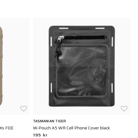
TASMANIAN TIGER
M
/Xs FDE
W-Pouch A5 WR Cell Phone Cover black
Ma
195 kr
1