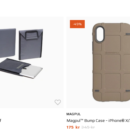
-49%
MAGPUL
f
Magpul™ Bump Case – iPhone® X
175 kr
345 kr