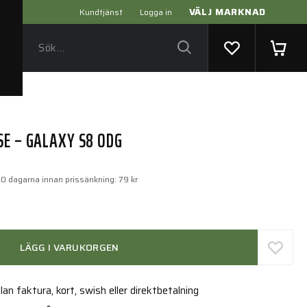
VÄLJ MARKNAD
Kundtjänst
Logga in
SE – GALAXY S8 ODG
30 dagarna innan prissänkning:
79 kr
LÄGG I VARUKORGEN
an faktura, kort, swish eller direktbetalning