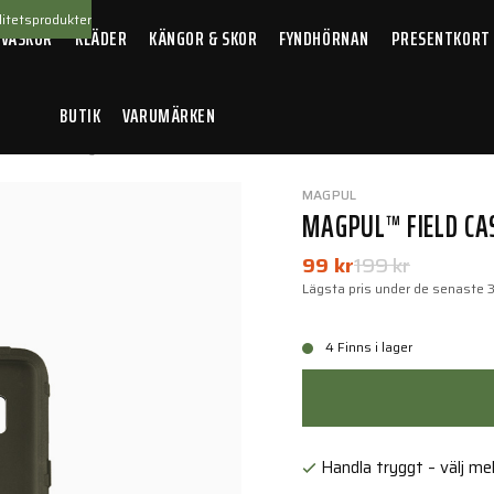
itetsprodukter
 VÄSKOR
KLÄDER
KÄNGOR & SKOR
FYNDHÖRNAN
PRESENTKORT
BUTIK
VARUMÄRKEN
 Case – Galaxy S8 ODG
MAGPUL
MAGPUL™ FIELD CA
99 kr
199 kr
Lägsta pris under de senaste 
4 Finns i lager
Handla tryggt – välj mell