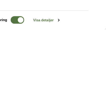
ring
Visa detaljer
TERRÄNG
FÖLJ OSS
ss
k
r & Inspiration
arhet
a tjänster