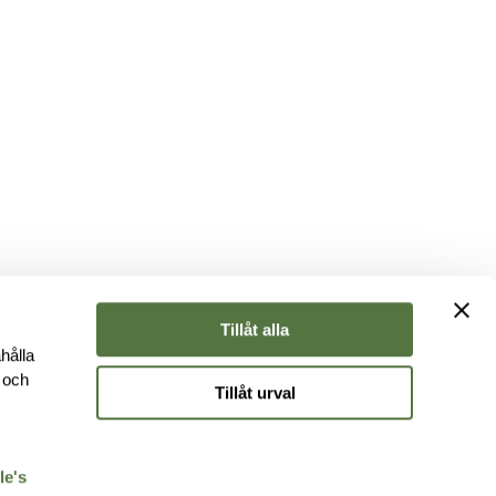
Tillåt alla
hålla
e och
Tillåt urval
r
le's