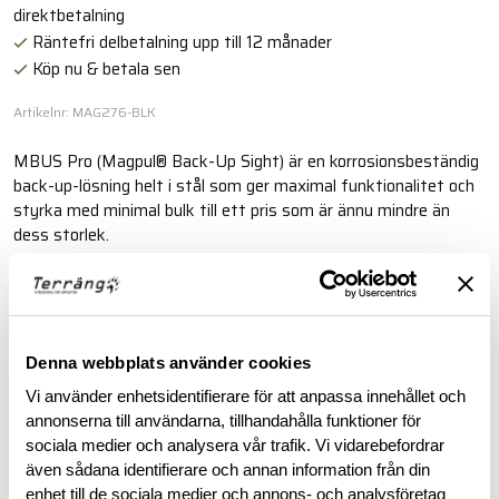
direktbetalning
Räntefri delbetalning upp till 12 månader
Köp nu & betala sen
Artikelnr: MAG276-BLK
MBUS Pro (Magpul® Back-Up Sight) är en korrosionsbeständig
back-up-lösning helt i stål som ger maximal funktionalitet och
styrka med minimal bulk till ett pris som är ännu mindre än
dess storlek.
Läs mer
Denna webbplats använder cookies
BESKRIVNING
Vi använder enhetsidentifierare för att anpassa innehållet och
annonserna till användarna, tillhandahålla funktioner för
RECENSIONER
sociala medier och analysera vår trafik. Vi vidarebefordrar
även sådana identifierare och annan information från din
enhet till de sociala medier och annons- och analysföretag