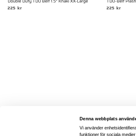
Double Duty TDU Belt 1.5" Khaki XX-Large
TDU-Belt Plasti
225 kr
225 kr
Denna webbplats använde
Vi använder enhetsidentifiera
funktioner för sociala medier