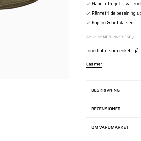
Handla tryggt – välj mell
Räntefri delbetalning up
Köp nu & betala sen
Artikelnr: MRB-INNER-C60_L
Innerbälte som enkelt går
Läs mer
BESKRIVNING
RECENSIONER
OM VARUMÄRKET