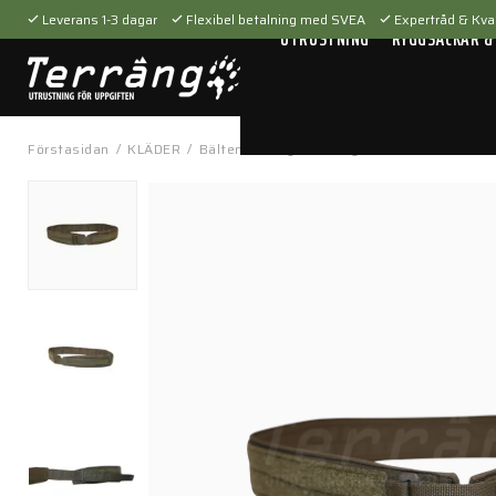
Leverans 1-3 dagar
Flexibel betalning med SVEA
Expertråd & Kval
UTRUSTNING
RYGGSÄCKAR &
Förstasidan
/
KLÄDER
/
Bälten & hängslen
/
Byxbälten
/
Modular R