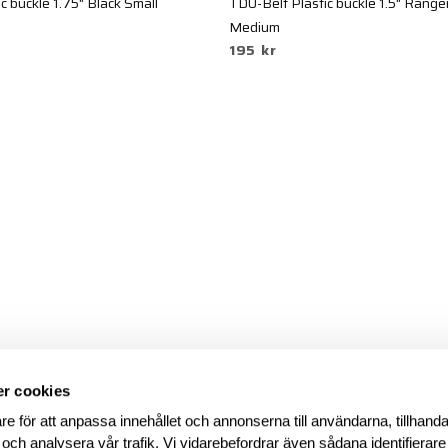
c buckle 1.75" Black Small
TDU-Belt Plastic buckle 1.5" Range
Medium
195 kr
r cookies
re för att anpassa innehållet och annonserna till användarna, tillhanda
 och analysera vår trafik. Vi vidarebefordrar även sådana identifierar