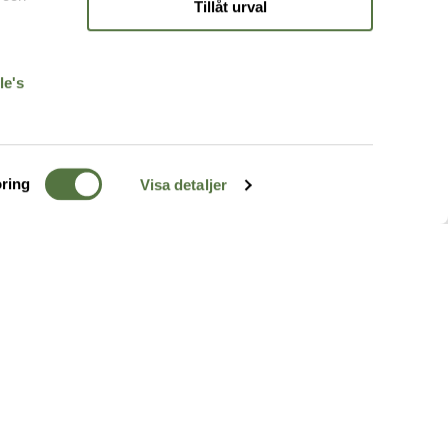
Tillåt urval
r
le's
ring
Visa detaljer
TERRÄNG
FÖLJ OSS
ss
k
r & Inspiration