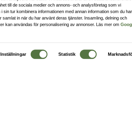
nhet till de sociala medier och annons- och analysföretag som vi
i sin tur kombinera informationen med annan information som du ha
har samlat in när du har använt deras tjänster. Insamling, delning och
ter kan användas för personalisering av annonser. Läs mer om
Goog
Inställningar
Statistik
Marknadsfö
KUNDTJÄNST
OM 
Ångra order
Om o
Företagskund
Buti
g
Kontakta oss
Guide