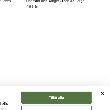
r Green
Operator belt Ranger Green XX-Large
Le
495 kr
6
Tillåt alla
hålla
e och