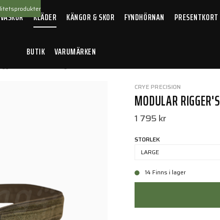
itetsprodukter
 VÄSKOR
KLÄDER
KÄNGOR & SKOR
FYNDHÖRNAN
PRESENTKORT
BUTIK
VARUMÄRKEN
igger's Inner belt Ranger Green
CRYE PRECISION
MODULAR RIGGER'S
1 795 kr
STORLEK
LARGE
14 Finns i lager