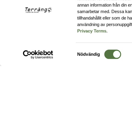
annan information från din e
samarbetar med. Dessa kan 
tillhandahållit eller som de 
användning av personuppgif
Privacy Terms
.
Samtyckesval
Nödvändig
Hos oss hittar du produkter av högsta kvalitet från ledande
leverantörer i branschen. I vårt utbud hittar du allt ifrån
kängor,
ryggsäckar
och skalplagg till
utrustning
för fält, sjukvård, övnin
och
vapentillbehör
, för att bara nämna ett urval av våra drygt