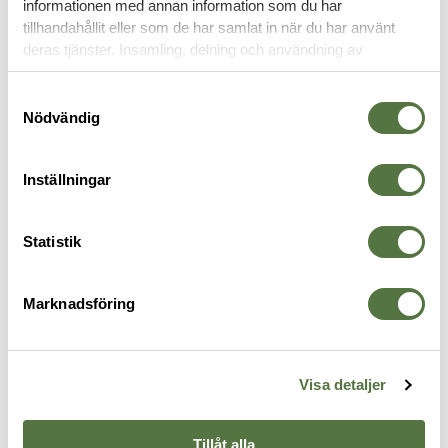
informationen med annan information som du har
tillhandahållit eller som de har samlat in när du har använt
MULTIVERKTYG
deras tjänster. Insamling, delning och användning av
personuppgifter kan användas för personalisering av
annonser. Läs mer om
Google's Privacy Terms
.
Samtyckesval
Nödvändig
Inställningar
Statistik
Marknadsföring
LEATHERMAN
GERBER
G
Charge Plus Black Molle
LockDown Pry
D
2 195 kr
799 kr
3
Visa detaljer
Tillåt alla