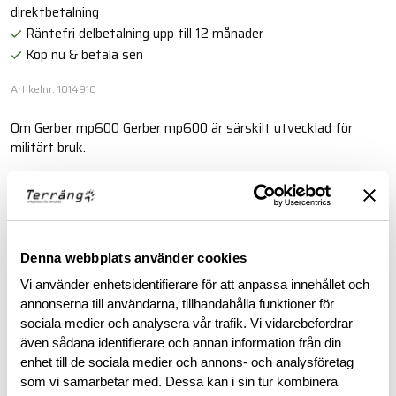
direktbetalning
Räntefri delbetalning upp till 12 månader
Köp nu & betala sen
Artikelnr: 1014910
Om Gerber mp600 Gerber mp600 är särskilt utvecklad för
militärt bruk.
Läs mer
BESKRIVNING
Denna webbplats använder cookies
Vi använder enhetsidentifierare för att anpassa innehållet och
annonserna till användarna, tillhandahålla funktioner för
RECENSIONER
sociala medier och analysera vår trafik. Vi vidarebefordrar
även sådana identifierare och annan information från din
OM VARUMÄRKET
enhet till de sociala medier och annons- och analysföretag
som vi samarbetar med. Dessa kan i sin tur kombinera