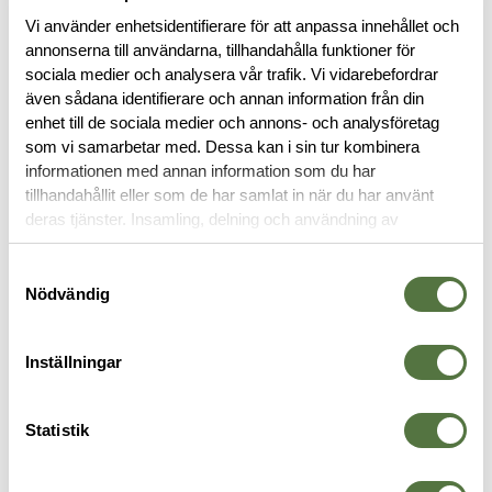
Vi använder enhetsidentifierare för att anpassa innehållet och
annonserna till användarna, tillhandahålla funktioner för
sociala medier och analysera vår trafik. Vi vidarebefordrar
även sådana identifierare och annan information från din
enhet till de sociala medier och annons- och analysföretag
BESKRIVNING
som vi samarbetar med. Dessa kan i sin tur kombinera
informationen med annan information som du har
RECENSIONER
tillhandahållit eller som de har samlat in när du har använt
deras tjänster. Insamling, delning och användning av
personuppgifter kan användas för personalisering av
OM VARUMÄRKET
annonser. Läs mer om
Google's Privacy Terms
.
Samtyckesval
Nödvändig
VAPENREMMAR
Inställningar
Statistik