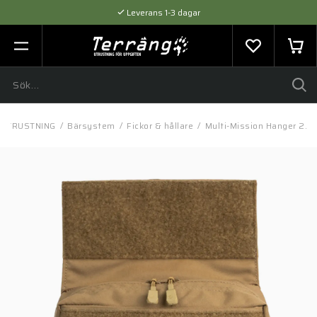
Leverans 1-3 dagar
Flexibel betalning med SVEA
Expertråd & Kvalitetsprodukter
UTRUSTNING
/
Bärsystem
/
Fickor & hållare
/
Multi-Mission Hanger 2.0