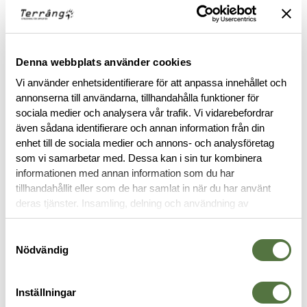
FINNS I FÖLJANDE FÄRGER
Denna webbplats använder cookies
Vi använder enhetsidentifierare för att anpassa innehållet och
annonserna till användarna, tillhandahålla funktioner för
sociala medier och analysera vår trafik. Vi vidarebefordrar
även sådana identifierare och annan information från din
enhet till de sociala medier och annons- och analysföretag
BESKRIVNING
som vi samarbetar med. Dessa kan i sin tur kombinera
informationen med annan information som du har
SPECIFIKATIONER
tillhandahållit eller som de har samlat in när du har använt
deras tjänster. Insamling, delning och användning av
personuppgifter kan användas för personalisering av
RECENSIONER
annonser. Läs mer om
Google's Privacy Terms
.
Samtyckesval
Nödvändig
OM VARUMÄRKET
Inställningar