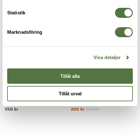
FICKOR & HÅLLARE
Statistik
-41%
Marknadsföring
Visa detaljer
Tillåt alla
Tillåt urval
SNIGEL
5.11 TACTICAL
V
7,62 elastisk ficka 1.0 Black
Covert Insert Small Black
H
350 kr
205 kr
345 kr
P
3