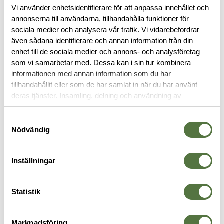
Vi använder enhetsidentifierare för att anpassa innehållet och
annonserna till användarna, tillhandahålla funktioner för
BESKRIVNING
sociala medier och analysera vår trafik. Vi vidarebefordrar
även sådana identifierare och annan information från din
SPECIFIKATIONER
enhet till de sociala medier och annons- och analysföretag
som vi samarbetar med. Dessa kan i sin tur kombinera
informationen med annan information som du har
RECENSIONER
tillhandahållit eller som de har samlat in när du har använt
deras tjänster. Insamling, delning och användning av
personuppgifter kan användas för personalisering av
OM VARUMÄRKET
annonser. Läs mer om
Google's Privacy Terms
.
Samtyckesval
Nödvändig
VAPENVÄSKOR
Inställningar
Statistik
Marknadsföring