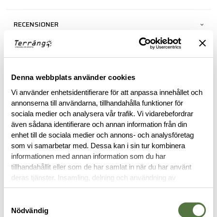
RECENSIONER
OM VARUMÄRKET
Denna webbplats använder cookies
DOKUMENT
Vi använder enhetsidentifierare för att anpassa innehållet och
annonserna till användarna, tillhandahålla funktioner för
sociala medier och analysera vår trafik. Vi vidarebefordrar
RELATERADE PRODUKTER
även sådana identifierare och annan information från din
enhet till de sociala medier och annons- och analysföretag
som vi samarbetar med. Dessa kan i sin tur kombinera
informationen med annan information som du har
tillhandahållit eller som de har samlat in när du har använt
deras tjänster. Insamling, delning och användning av
personuppgifter kan användas för personalisering av
annonser. Läs mer om
Google's Privacy Terms
.
Samtyckesval
Nödvändig