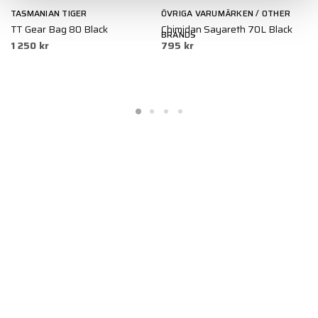
TASMANIAN TIGER
ÖVRIGA VARUMÄRKEN / OTHER
5
TT Gear Bag 80 Black
Chimidan Sayareth 70L Black
P
BRANDS
1 250 kr
795 kr
9