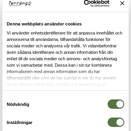
snabbhet när du behöver byta magasin.
Läs mer
Denna webbplats använder cookies
Vi använder enhetsidentifierare för att anpassa innehållet och
FINNS I FÖLJANDE FÄRGER
annonserna till användarna, tillhandahålla funktioner för
sociala medier och analysera vår trafik. Vi vidarebefordrar
även sådana identifierare och annan information från din
enhet till de sociala medier och annons- och analysföretag
som vi samarbetar med. Dessa kan i sin tur kombinera
informationen med annan information som du har
tillhandahållit eller som de har samlat in när du har använt
deras tjänster. Insamling, delning och användning av
BESKRIVNING
personuppgifter kan användas för personalisering av
annonser. Läs mer om
Google's Privacy Terms
.
Samtyckesval
RECENSIONER
Nödvändig
OM VARUMÄRKET
Inställningar