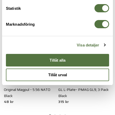
Statistik
MAGASINTILLBEHÖR
Marknadsföring
Visa detaljer
Tillåt alla
Tillåt urval
MAGPUL
MAGPUL
B
Original Magpul – 5.56 NATO
GL L-Plate– PMAG GL9, 3 Pack
S
2
Black
Black
48 kr
315 kr