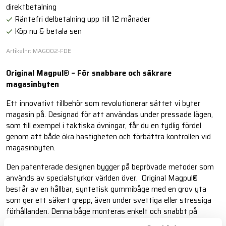
direktbetalning
Räntefri delbetalning upp till 12 månader
Köp nu & betala sen
Artikelnr: MAG002-FDE
Original Magpul® – För snabbare och säkrare
magasinbyten
Ett innovativt tillbehör som revolutionerar sättet vi byter
magasin på. Designad för att användas under pressade lägen,
som till exempel i taktiska övningar, får du en tydlig fördel
genom att både öka hastigheten och förbättra kontrollen vid
magasinbyten.
Den patenterade designen bygger på beprövade metoder som
används av specialstyrkor världen över. Original Magpul®
består av en hållbar, syntetisk gummibåge med en grov yta
som ger ett säkert grepp, även under svettiga eller stressiga
förhållanden. Denna båge monteras enkelt och snabbt på
magasinets botten och ger dig ett extra lager av säkerhet och