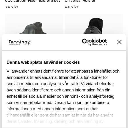
CQC Carbon-Fiber holster S&W
Universal Hölster
745 kr
465 kr
Denna webbplats använder cookies
Vi använder enhetsidentifierare för att anpassa innehållet och
VEGA HOLSTERS
annonserna till användarna, tillhandahålla funktioner för
SAFARILAND
H1, Sig P228/229, Beretta
Inside-the-Pants Holster Right
sociala medier och analysera vår trafik. Vi vidarebefordrar
även sådana identifierare och annan information från din
745 kr
8000
enhet till de sociala medier och annons- och analysföretag
685 kr
som vi samarbetar med. Dessa kan i sin tur kombinera
informationen med annan information som du har
tillhandahållit eller som de har samlat in när du har använt
deras tjänster. Insamling, delning och användning av
personuppgifter kan användas för personalisering av