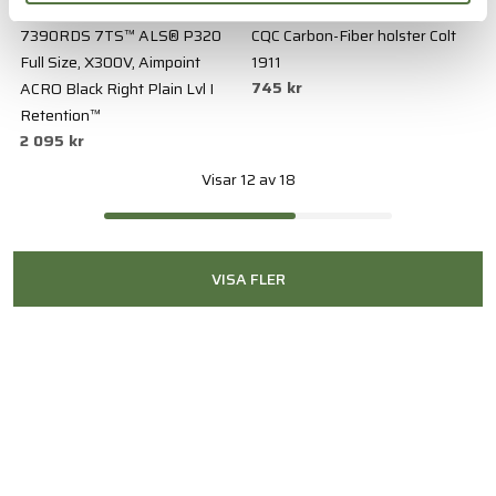
SAFARILAND
BLACKHAWK
7390RDS 7TS™ ALS® P320
CQC Carbon-Fiber holster Colt
Full Size, X300V, Aimpoint
1911
745 kr
ACRO Black Right Plain Lvl I
Retention™
2 095 kr
Visar 12 av 18
VISA FLER