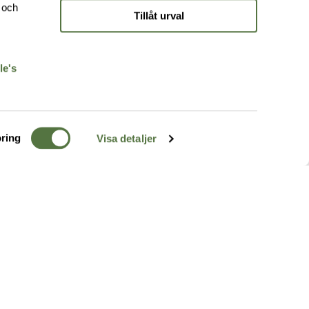
e och
Tillåt urval
r
le's
ring
Visa detaljer
TERRÄNG
FÖLJ OSS
ss
k
r & Inspiration