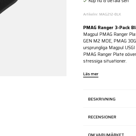
Köp nu & betala sen
Artikelnr: MAG212-BLK
PMAG Ranger 3-Pack Bl
Magpul PMAG Ranger Pla
GEN M2 MOE, PMAG 30G oc
ursprungliga Magpul USGI 
PMAG Ranger Plate oövert
stressiga situationer.
Läs mer
BESKRIVNING
RECENSIONER
OM VARUMÄRKET