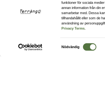
funktioner för sociala medier
annan information från din e
samarbetar med. Dessa kan 
tillhandahållit eller som de 
användning av personuppgif
Privacy Terms
.
Samtyckesval
Nödvändig
Hos oss hittar du produkter av högsta kvalitet från ledande
leverantörer i branschen. I vårt utbud hittar du allt ifrån
kängor,
ryggsäckar
och skalplagg till
utrustning
för fält, sjukvård, övnin
och
vapentillbehör
, för att bara nämna ett urval av våra drygt