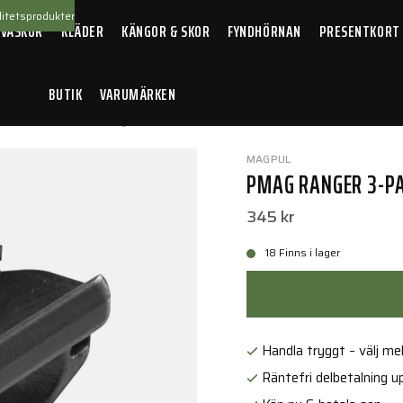
itetsprodukter
 VÄSKOR
KLÄDER
KÄNGOR & SKOR
FYNDHÖRNAN
PRESENTKORT
BUTIK
VARUMÄRKEN
tillbehör
/
PMAG Ranger 3-Pack Black
MAGPUL
PMAG RANGER 3-PA
345 kr
18 Finns i lager
Handla tryggt – välj mell
Räntefri delbetalning up