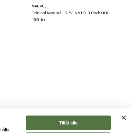
MAGPUL
UN
Original Magpul – 7.62 NATO, 3 Pack ODG
WZ
139 kr
4
Tillåt alla
hålla