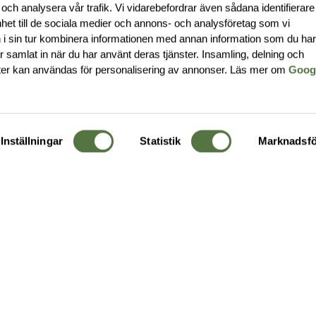
 och analysera vår trafik. Vi vidarebefordrar även sådana identifierar
nhet till de sociala medier och annons- och analysföretag som vi
i sin tur kombinera informationen med annan information som du ha
har samlat in när du har använt deras tjänster. Insamling, delning och
ter kan användas för personalisering av annonser. Läs mer om
Goog
Inställningar
Statistik
Marknadsfö
KUNDTJÄNST
OM 
Ångra order
Om o
Företagskund
Buti
g
Kontakta oss
Guide