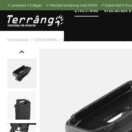
Leverans 1-3 dagar
Flexibel betalning med SVEA
Expertråd & Kval
UTRUSTNING
RYGGSÄCKAR &
Förstasidan
/
UTRUSTNING
/
Skytteutrustning
/
Tillbehör
/
Magasin