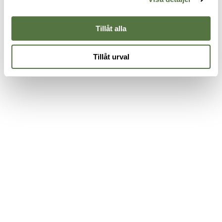
132 kr
1
Potatoes | MRE | 400g
132 kr
Tillåt alla
Tillåt urval