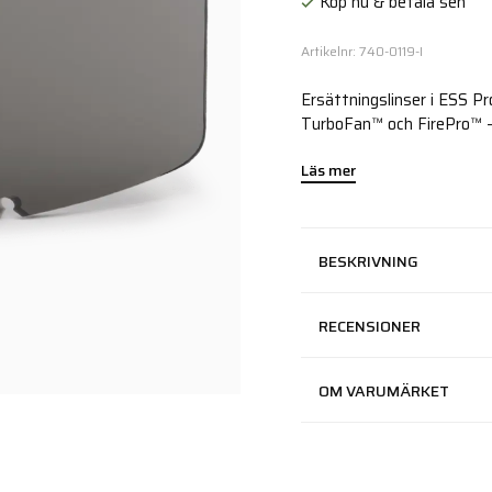
Köp nu & betala sen
Artikelnr: 740-0119-I
Ersättningslinser i ESS P
TurboFan™ och FirePro™ -
Läs mer
BESKRIVNING
RECENSIONER
OM VARUMÄRKET