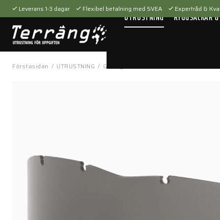
Leverans 1-3 dagar
Flexibel betalning med SVEA
Expertråd & Kval
UTRUSTNING
RYGGSÄCKAR &
Förstasidan
/
UTRUSTNING
/
Glasögon
/
Linser
/
Profile NVG - Lens