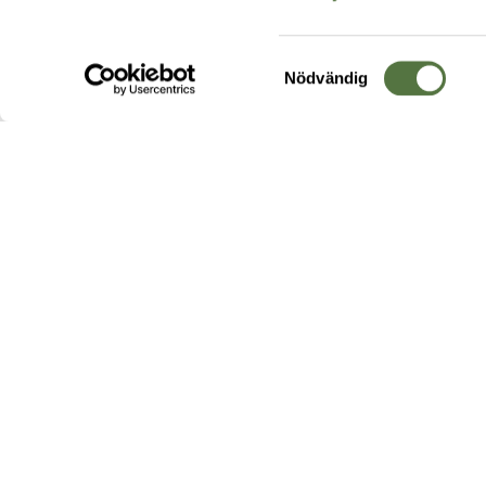
Samtyckesval
Nödvändig
Hos oss hittar du produkter av högsta kvalitet från ledande
leverantörer i branschen. I vårt utbud hittar du allt ifrån
kängor,
ryggsäckar
och skalplagg till
utrustning
för fält, sjukvård, övnin
och
vapentillbehör
, för att bara nämna ett urval av våra drygt
20 000 produkter.