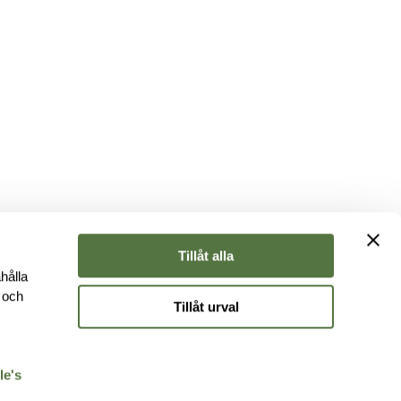
Tillåt alla
hålla
e och
Tillåt urval
r
le's