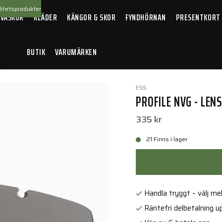
itetsprodukter
 VÄSKOR
KLÄDER
KÄNGOR & SKOR
FYNDHÖRNAN
PRESENTKORT
BUTIK
VARUMÄRKEN
es, dark
ESS
PROFILE NVG - LEN
335 kr
21 Finns i lager
Handla tryggt – välj mell
Räntefri delbetalning up