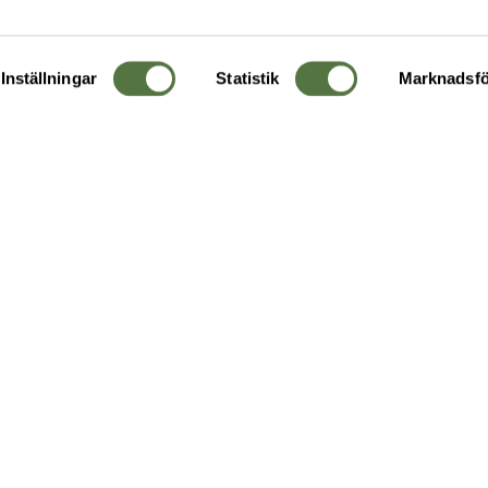
Inställningar
Statistik
Marknadsfö
KUNDTJÄNST
OM 
Ångra order
Om o
Företagskund
Buti
g
Kontakta oss
Guide
Köpvillkor
Hållb
Personuppgiftspolicy
Ledig
Returer & byten
FAQ - Vanliga frågor