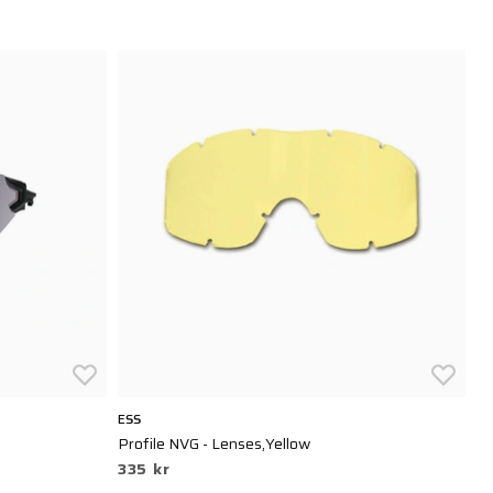
ESS
ES
Profile NVG - Lenses,Yellow
Cr
335 kr
2