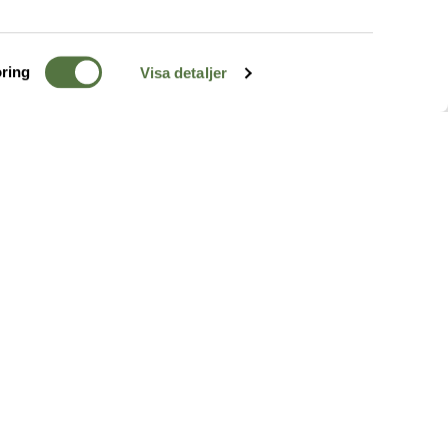
ring
Visa detaljer
TERRÄNG
FÖLJ OSS
ss
k
r & Inspiration
arhet
a tjänster