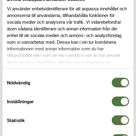
Vi använder enhetsidentifierare för att anpassa innehållet och
annonserna till användarna, tillhandahålla funktioner för
sociala medier och analysera vår trafik. Vi vidarebefordrar
BESKRIVNING
även sådana identifierare och annan information från din
enhet till de sociala medier och annons- och analysföretag
som vi samarbetar med. Dessa kan i sin tur kombinera
RECENSIONER
informationen med annan information som du har
tillhandahållit eller som de har samlat in när du har använt
deras tjänster. Insamling, delning och användning av
OM VARUMÄRKET
personuppgifter kan användas för personalisering av
annonser. Läs mer om
Google's Privacy Terms
.
Samtyckesval
Nödvändig
PACKFICKOR
Inställningar
Statistik