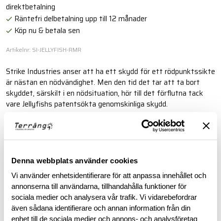
direktbetalning
Räntefri delbetalning upp till 12 månader
Köp nu & betala sen
Artikelnr: SI-JELLYFISH-RMR
Strike Industries anser att ha ett skydd för ett rödpunktssikte
är nästan en nödvändighet. Men den tid det tar att ta bort
skyddet, särskilt i en nödsituation, hör till det förflutna tack
vare Jellyfishs patentsökta genomskinliga skydd.
Läs mer
Denna webbplats använder cookies
BESKRIVNING
Vi använder enhetsidentifierare för att anpassa innehållet och
annonserna till användarna, tillhandahålla funktioner för
RECENSIONER
sociala medier och analysera vår trafik. Vi vidarebefordrar
även sådana identifierare och annan information från din
enhet till de sociala medier och annons- och analysföretag