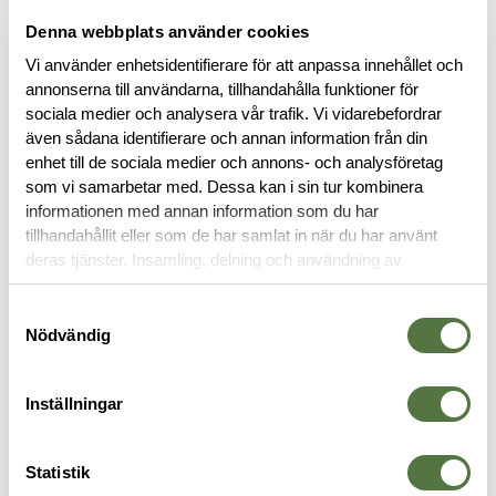
Denna webbplats använder cookies
Vi använder enhetsidentifierare för att anpassa innehållet och
annonserna till användarna, tillhandahålla funktioner för
sociala medier och analysera vår trafik. Vi vidarebefordrar
även sådana identifierare och annan information från din
enhet till de sociala medier och annons- och analysföretag
BESKRIVNING
som vi samarbetar med. Dessa kan i sin tur kombinera
informationen med annan information som du har
SPECIFIKATIONER
tillhandahållit eller som de har samlat in när du har använt
deras tjänster. Insamling, delning och användning av
personuppgifter kan användas för personalisering av
RECENSIONER
annonser. Läs mer om
Google's Privacy Terms
.
Samtyckesval
Nödvändig
OM VARUMÄRKET
Inställningar
VÄSKOR
Statistik