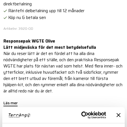
direktbetalning
Räntefri delbetalning upp till 12 månader
Köp nu & betala sen
Artikelnr: 3920-OD
Responsepak WGTE Olive
Lätt midjeväska för det mest betydelsefulla
När du reser lätt är det en fördel att ha alla dina
nödvändigheter på ett ställe, och den praktiska Responsepak
WGTE har plats för nästan vad som helst. Med flera inner- och
ytterfickor, inklusive huvudfacket och två sidofickor, rymmer
den ett brett utbud av föremål, från kameror till första
hjälpen-kit, och den rymmer enkelt alla dina nödvändigheter och
är alltid redo när du är det.
Läs mer
FINNS I FÖLJANDE FÄRGER