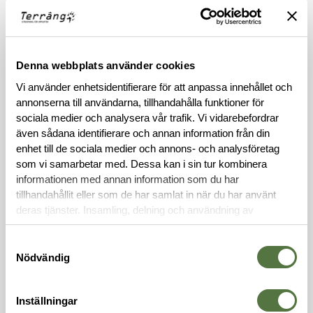
Information
Produkten ska returneras i originalskick och
vara väl emballerad.
Denna webbplats använder cookies
Tänk på att
Vi använder enhetsidentifierare för att anpassa innehållet och
Samtliga etiketter ska sitta kvar
annonserna till användarna, tillhandahålla funktioner för
Varan inte får vara använd utöver normal
sociala medier och analysera vår trafik. Vi vidarebefordrar
även sådana identifierare och annan information från din
provning
enhet till de sociala medier och annons- och analysföretag
Originalförpackning ska skickas med om
som vi samarbetar med. Dessa kan i sin tur kombinera
möjligt
informationen med annan information som du har
tillhandahållit eller som de har samlat in när du har använt
deras tjänster. Insamling, delning och användning av
Returvillkor
personuppgifter kan användas för personalisering av
annonser. Läs mer om
Google's Privacy Terms
.
Samtyckesval
Nödvändig
Som konsument har du rätt att ångra ditt köp
inom 14 dagar från den dag du mottar varan,
utan att ange något specifikt skäl. För att
Inställningar
utöva din ångerrätt ska varan/varorna