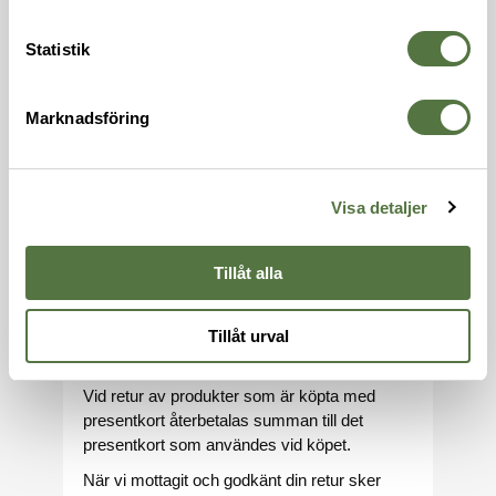
returneras inom 14 dagar från mottagandet.
För att undvika betalningsansvar måste
Statistik
returen vara oss tillhanda inom denna
tidsperiod. Varan/varorna ska returneras i
Marknadsföring
originalskick.
För att registrera en retur behöver du först
fylla i vårt returformulär och därefter skapa en
returfraktsedel via PostNord. Returer
Visa detaljer
accepteras endast när de skickas direkt till
vår angivna returadress med giltig
Tillåt alla
returfraktsedel. Vi accepterar inte returer som
skickas till postombud.
Tillåt urval
En returavgift på 99 SEK debiteras för varje
genomförd retur.
Vid retur av produkter som är köpta med
presentkort återbetalas summan till det
presentkort som användes vid köpet.
När vi mottagit och godkänt din retur sker