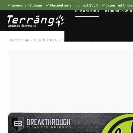
Leverans 1-3 dagar
Flexibel betalning med SVEA
Expertråd & Kval
UTRUSTNING
RYGGSÄCKAR &
Förstasidan
/
UTRUSTNING
/
Skytteutrustning
/
Vapenvård
/
Rifle