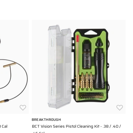
BREAKTHROUGH
B
 Cal
BCT Vision Series Pistol Cleaning Kit - .38 / .40 /
Vi