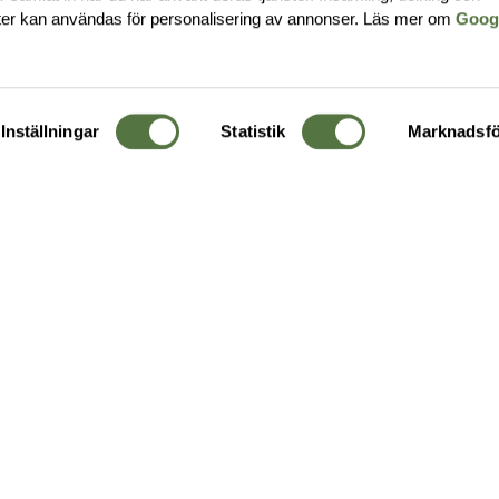
ter kan användas för personalisering av annonser. Läs mer om
Goog
Inställningar
Statistik
Marknadsfö
KUNDTJÄNST
OM 
Ångra order
Om o
Företagskund
Buti
g
Kontakta oss
Guide
Köpvillkor
Hållb
Personuppgiftspolicy
Ledig