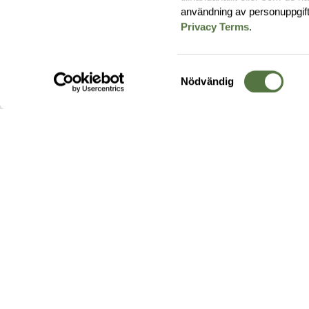
användning av personuppgif
Privacy Terms
.
Samtyckesval
Nödvändig
Hos oss hittar du produkter av högsta kvalitet från ledande
leverantörer i branschen. I vårt utbud hittar du allt ifrån
kängor,
ryggsäckar
och skalplagg till
utrustning
för fält, sjukvård, övnin
och
vapentillbehör
, för att bara nämna ett urval av våra drygt
20 000 produkter.