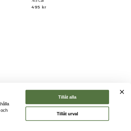
3
.45 Cal
495 kr
Tillåt alla
hålla
e och
Tillåt urval
r