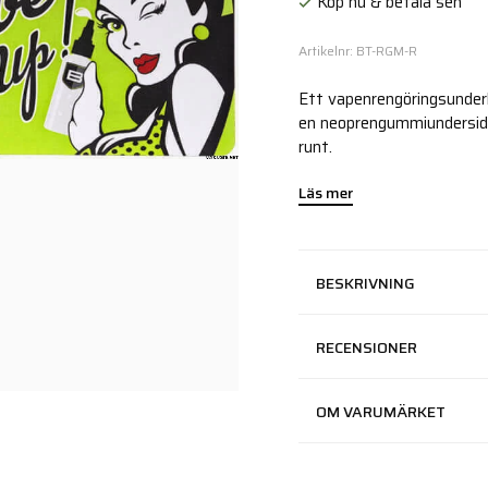
Köp nu & betala sen
Artikelnr: BT-RGM-R
Ett vapenrengöringsunder
en neoprengummiundersida s
runt.
Läs mer
BESKRIVNING
RECENSIONER
OM VARUMÄRKET