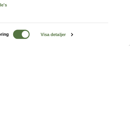
le's
ring
Visa detaljer
TERRÄNG
FÖLJ OSS
ss
k
r & Inspiration
arhet
a tjänster