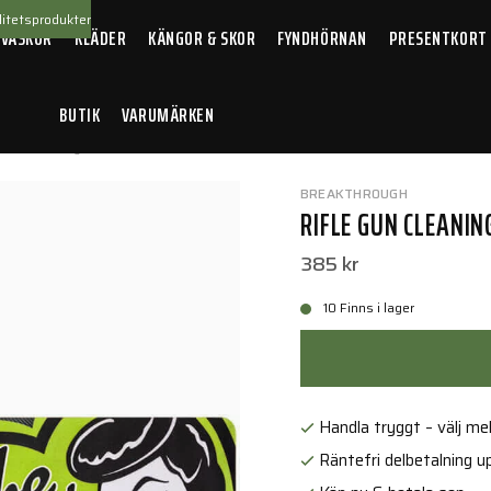
itetsprodukter
 VÄSKOR
KLÄDER
KÄNGOR & SKOR
FYNDHÖRNAN
PRESENTKORT
BUTIK
VARUMÄRKEN
 Gun Cleaning Mat
BREAKTHROUGH
RIFLE GUN CLEANI
385 kr
10 Finns i lager
Handla tryggt – välj mell
Räntefri delbetalning up