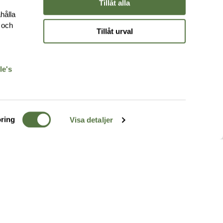
Tillåt alla
hålla
e och
Tillåt urval
r
le's
ring
Visa detaljer
TERRÄNG
FÖLJ OSS
ss
k