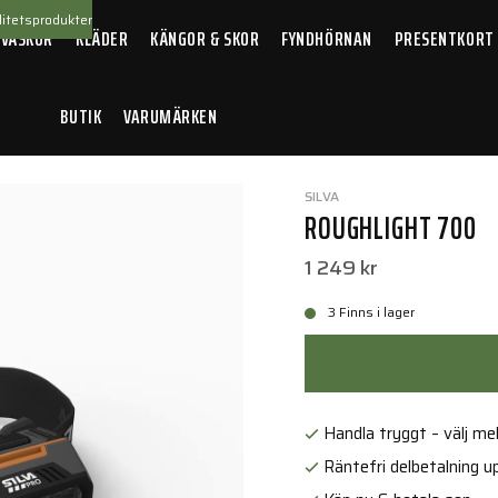
itetsprodukter
 VÄSKOR
KLÄDER
KÄNGOR & SKOR
FYNDHÖRNAN
PRESENTKORT
BUTIK
VARUMÄRKEN
 700
SILVA
ROUGHLIGHT 700
1 249 kr
3 Finns i lager
Handla tryggt – välj mell
Räntefri delbetalning up