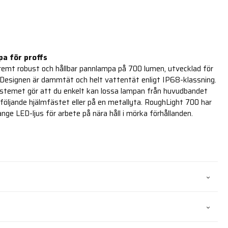
a för proffs
remt robust och hållbar pannlampa på 700 lumen, utvecklad för
 Designen är dammtät och helt vattentät enligt IP68-klassning.
temet gör att du enkelt kan lossa lampan från huvudbandet
öljande hjälmfästet eller på en metallyta. RoughLight 700 har
ange LED-ljus för arbete på nära håll i mörka förhållanden.