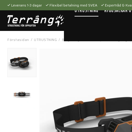
Leverans 1-3 dagar
Flexibel betalning med SVEA
Expertråd & Kval
UTRUSTNING
RYGGSÄCKAR &
Förstasidan
/
UTRUSTNING
/
Belysning
/
Pannlampor
/
RoughLight