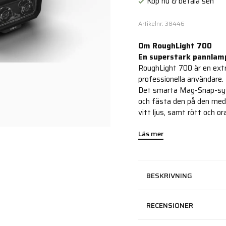
Köp nu & betala sen
Artikelnr: 38446
Om RoughLight 700
En superstark pannlamp
RoughLight 700 är en ext
professionella användare.
Det smarta Mag-Snap-sys
och fästa den på den medf
vitt ljus, samt rött och or
Läs mer
BESKRIVNING
RECENSIONER