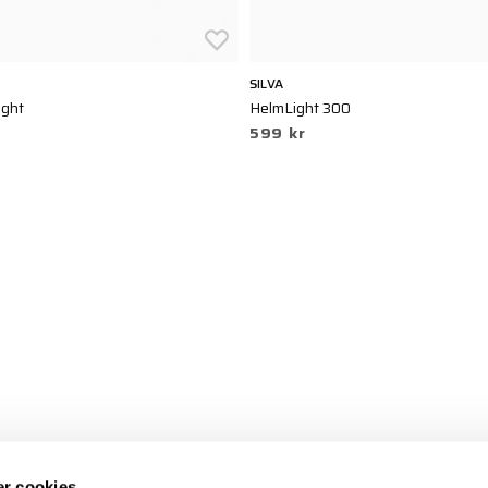
SILVA
ight
HelmLight 300
599 kr
r cookies