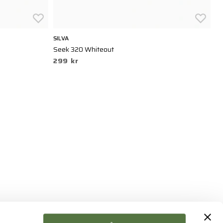
SILVA
SI
Seek 320 Whiteout
Di
299 kr
7