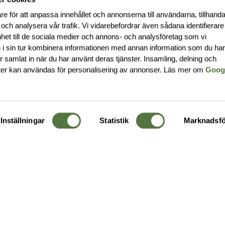
re för att anpassa innehållet och annonserna till användarna, tillhanda
 och analysera vår trafik. Vi vidarebefordrar även sådana identifierar
nhet till de sociala medier och annons- och analysföretag som vi
i sin tur kombinera informationen med annan information som du ha
har samlat in när du har använt deras tjänster. Insamling, delning och
ter kan användas för personalisering av annonser. Läs mer om
Goog
Inställningar
Statistik
Marknadsfö
KUNDTJÄNST
OM 
Ångra order
Om o
Företagskund
Buti