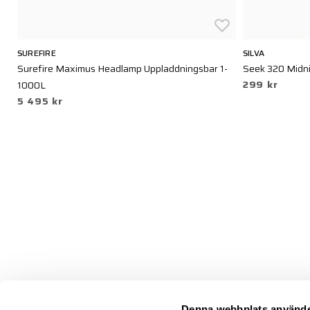
SUREFIRE
SILVA
Surefire Maximus Headlamp Uppladdningsbar 1-
Seek 320 Midn
299 kr
1000L
5 495 kr
Denna webbplats använde