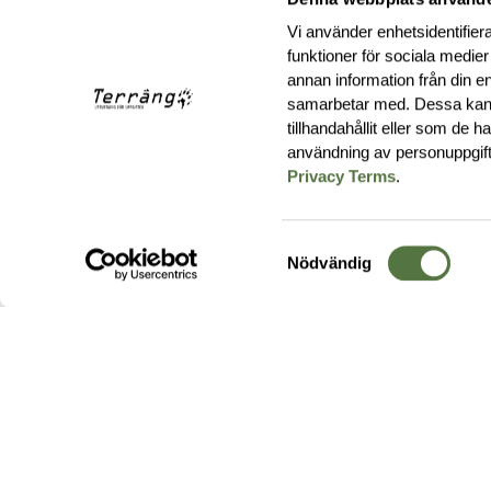
Vi använder enhetsidentifiera
funktioner för sociala medier
annan information från din e
samarbetar med. Dessa kan 
tillhandahållit eller som de 
användning av personuppgif
Privacy Terms
.
Samtyckesval
Nödvändig
Hos oss hittar du produkter av högsta kvalitet från ledande
leverantörer i branschen. I vårt utbud hittar du allt ifrån
kängor,