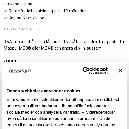
direktbetalning
Räntefri delbetalning upp till 12 månader
Köp nu & betala sen
Artikelnr: MAG502-BLK
RSA tillhandahåller en låg profil framåtriktad slingfästpunkt för
Magpul MS3® eller MS4® och andra clip-in-system.
Läs mer
BESKRIVNING
Denna webbplats använder cookies
Vi använder enhetsidentifierare för att anpassa innehållet och
RECENSIONER
annonserna till användarna, tillhandahålla funktioner för
sociala medier och analysera vår trafik. Vi vidarebefordrar
OM VARUMÄRKET
även sådana identifierare och annan information från din
enhet till de sociala medier och annons- och analysföretag