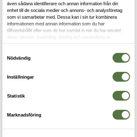
även sådana identifierare och annan information från din
RECENSIONER
enhet till de sociala medier och annons- och analysföretag
som vi samarbetar med. Dessa kan i sin tur kombinera
informationen med annan information som du har
OM VARUMÄRKET
tillhandahållit eller som de har samlat in när du har använt
deras tjänster. Insamling, delning och användning av
personuppgifter kan användas för personalisering av
annonser. Läs mer om
Google's Privacy Terms
.
BENRIGGAR
Samtyckesval
Nödvändig
Inställningar
Statistik
Marknadsföring
SNIGEL
SAFARILAND
S