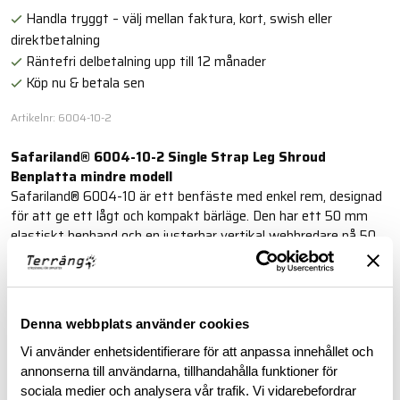
Handla tryggt – välj mellan faktura, kort, swish eller
direktbetalning
Räntefri delbetalning upp till 12 månader
Köp nu & betala sen
Artikelnr: 6004-10-2
Safariland® 6004-10-2 Single Strap Leg Shroud
Benplatta mindre modell
Safariland® 6004-10 är ett benfäste med enkel rem, designad
för att ge ett lågt och kompakt bärläge. Den har ett 50 mm
elastiskt benband och en justerbar vertikal webbredare på 50
mm som fästs på bältet.
Läs mer
Denna webbplats använder cookies
Vi använder enhetsidentifierare för att anpassa innehållet och
BESKRIVNING
annonserna till användarna, tillhandahålla funktioner för
sociala medier och analysera vår trafik. Vi vidarebefordrar