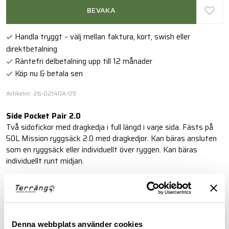
BEVAKA
Handla tryggt – välj mellan faktura, kort, swish eller
direktbetalning
Räntefri delbetalning upp till 12 månader
Köp nu & betala sen
Artikelnr: 26-02140A-09
Side Pocket Pair 2.0
Två sidofickor med dragkedja i full längd i varje sida. Fästs på
50L Mission ryggsäck 2.0 med dragkedjor. Kan bäras ansluten
som en ryggsäck eller individuellt över ryggen. Kan bäras
individuellt runt midjan.
Läs mer
BESKRIVNING
Denna webbplats använder cookies