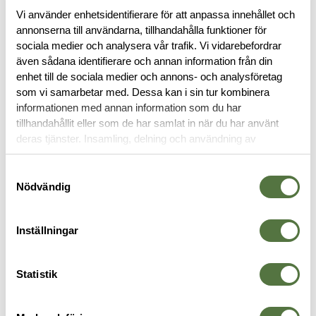
Vi använder enhetsidentifierare för att anpassa innehållet och
annonserna till användarna, tillhandahålla funktioner för
RECENSIONER
sociala medier och analysera vår trafik. Vi vidarebefordrar
även sådana identifierare och annan information från din
OM VARUMÄRKET
enhet till de sociala medier och annons- och analysföretag
som vi samarbetar med. Dessa kan i sin tur kombinera
informationen med annan information som du har
tillhandahållit eller som de har samlat in när du har använt
deras tjänster. Insamling, delning och användning av
ÖVRIGT
personuppgifter kan användas för personalisering av
annonser. Läs mer om
Google's Privacy Terms
.
Samtyckesval
Nödvändig
Inställningar
Statistik