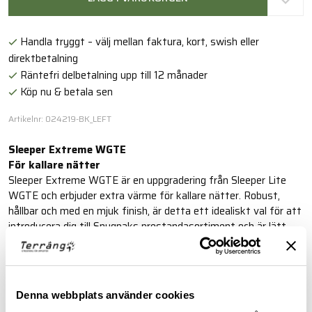
Handla tryggt – välj mellan faktura, kort, swish eller
direktbetalning
Räntefri delbetalning upp till 12 månader
Köp nu & betala sen
Artikelnr: 024219-BK_LEFT
Sleeper Extreme WGTE
För kallare nätter
Sleeper Extreme WGTE är en uppgradering från Sleeper Lite
WGTE och erbjuder extra värme för kallare nätter. Robust,
hållbar och med en mjuk finish, är detta ett idealiskt val för att
introducera dig till Snugpaks prestandasortiment och är lätt
att packa med sig. Perfekt för camping och andra
utomhusaktiviteter där du kan transportera utrustningen med
bil.
Denna webbplats använder cookies
Läs mer