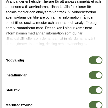
Vi använder enhetsidentifierare för att anpassa innehållet och
annonserna till användarna, tillhandahålla funktioner för
sociala medier och analysera vår trafik. Vi vidarebefordrar
BESKRIVNING
även sådana identifierare och annan information från din
enhet till de sociala medier och annons- och analysföretag
som vi samarbetar med. Dessa kan i sin tur kombinera
RECENSIONER
informationen med annan information som du har
tillhandahållit eller som de har samlat in när du har använt
deras tjänster. Insamling, delning och användning av
OM VARUMÄRKET
personuppgifter kan användas för personalisering av
annonser. Läs mer om
Google's Privacy Terms
.
Samtyckesval
Nödvändig
SOVSÄCKAR
Inställningar
Statistik
Marknadsföring