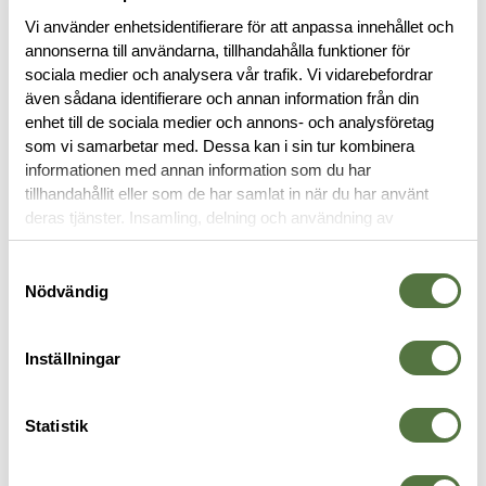
Vi använder enhetsidentifierare för att anpassa innehållet och
annonserna till användarna, tillhandahålla funktioner för
sociala medier och analysera vår trafik. Vi vidarebefordrar
även sådana identifierare och annan information från din
BESKRIVNING
enhet till de sociala medier och annons- och analysföretag
som vi samarbetar med. Dessa kan i sin tur kombinera
informationen med annan information som du har
RECENSIONER
tillhandahållit eller som de har samlat in när du har använt
deras tjänster. Insamling, delning och användning av
OM VARUMÄRKET
personuppgifter kan användas för personalisering av
annonser. Läs mer om
Google's Privacy Terms
.
Samtyckesval
Nödvändig
FICKOR & HÅLLARE
Inställningar
-30%
Statistik