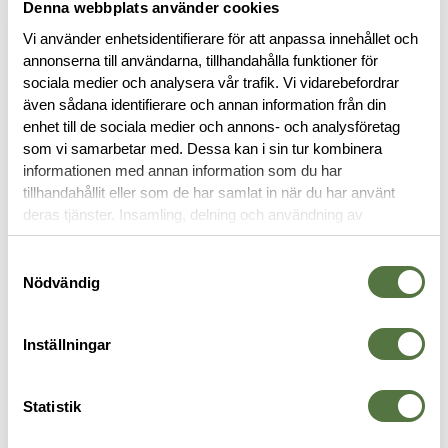
Denna webbplats använder cookies
Vi använder enhetsidentifierare för att anpassa innehållet och
annonserna till användarna, tillhandahålla funktioner för
sociala medier och analysera vår trafik. Vi vidarebefordrar
även sådana identifierare och annan information från din
enhet till de sociala medier och annons- och analysföretag
BESKRIVNING
som vi samarbetar med. Dessa kan i sin tur kombinera
informationen med annan information som du har
RECENSIONER
tillhandahållit eller som de har samlat in när du har använt
deras tjänster. Insamling, delning och användning av
personuppgifter kan användas för personalisering av
OM VARUMÄRKET
annonser. Läs mer om
Google's Privacy Terms
.
Samtyckesval
Nödvändig
SOVSÄCKAR
Inställningar
Statistik