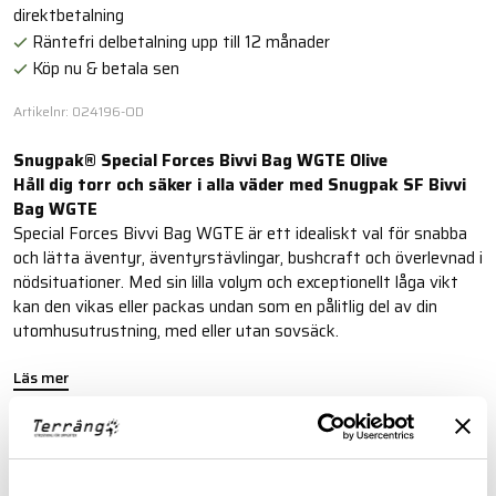
direktbetalning
Räntefri delbetalning upp till 12 månader
Köp nu & betala sen
Artikelnr: 024196-OD
Snugpak® Special Forces Bivvi Bag WGTE Olive
Håll dig torr och säker i alla väder med Snugpak SF Bivvi
Bag WGTE
Special Forces Bivvi Bag WGTE är ett idealiskt val för snabba
och lätta äventyr, äventyrstävlingar, bushcraft och överlevnad i
nödsituationer. Med sin lilla volym och exceptionellt låga vikt
kan den vikas eller packas undan som en pålitlig del av din
utomhusutrustning, med eller utan sovsäck.
Läs mer
FINNS I FÖLJANDE FÄRGER