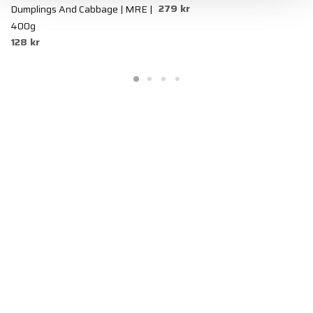
279 kr
Dumplings And Cabbage | MRE |
F
400g
h
128 kr
3