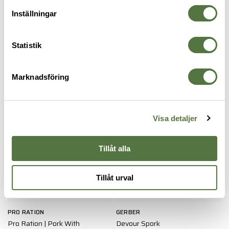
Inställningar
OM VARUMÄRKET
Statistik
KÖK, MAT & DRYCK
Marknadsföring
Visa detaljer
Tillåt alla
Tillåt urval
PRO RATION
GERBER
P
Pro Ration | Pork With
Devour Spork
P