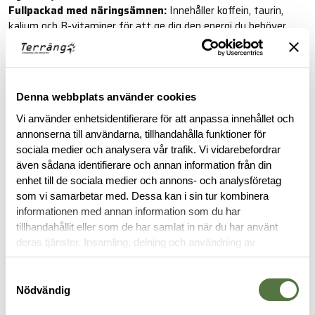
Fullpackad med näringsämnen:
Innehåller koffein, taurin,
kalium och B-vitaminer för att ge dig den energi du behöver.
Med Strike Force Energy får du total kontroll över din
energidryck.
Denna webbplats använder cookies
Läs mer
Vi använder enhetsidentifierare för att anpassa innehållet och
annonserna till användarna, tillhandahålla funktioner för
FINNS I FÖLJANDE FÄRGER
sociala medier och analysera vår trafik. Vi vidarebefordrar
även sådana identifierare och annan information från din
enhet till de sociala medier och annons- och analysföretag
som vi samarbetar med. Dessa kan i sin tur kombinera
informationen med annan information som du har
tillhandahållit eller som de har samlat in när du har använt
deras tjänster. Insamling, delning och användning av
personuppgifter kan användas för personalisering av
BESKRIVNING
annonser. Läs mer om
Google's Privacy Terms
.
Samtyckesval
Nödvändig
RECENSIONER