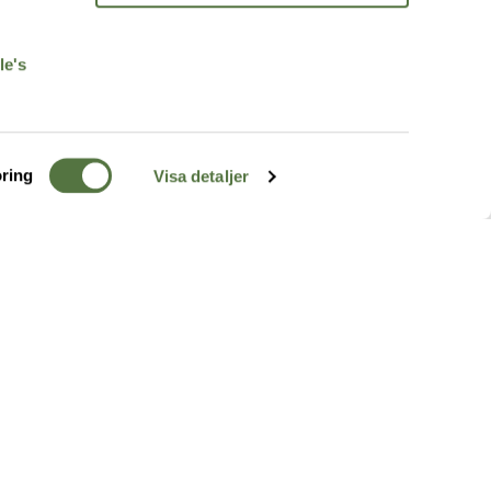
r
le's
ring
Visa detaljer
TERRÄNG
FÖLJ OSS
ss
k
r & Inspiration
arhet