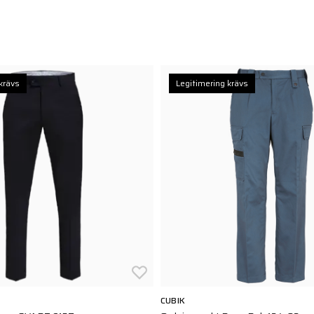
krävs
Legitimering krävs
CUBIK