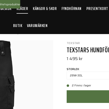
itetsprodukter
 VÄSKOR
KLÄDER
KÄNGOR & SKOR
FYNDHÖRNAN
PRESENTKORT
BUTIK
VARUMÄRKEN
 Hundförarbyxa Svart
TEXSTAR
TEXSTARS HUNDFÖ
1 495 kr
STORLEK
28W-30L
2 Finns i lager