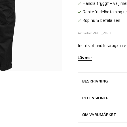
Handla tryggt – välj mell
Räntefri delbetalning up
Köp nu & betala sen
Artikelnr: VP03_28-30
Insats-/hundförarbyxa i e
Läs mer
BESKRIVNING
RECENSIONER
OM VARUMÄRKET