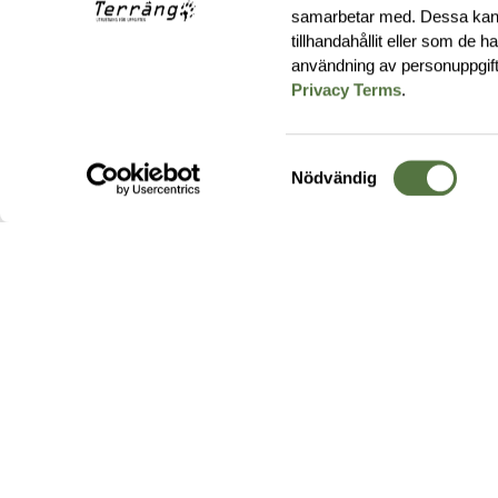
samarbetar med. Dessa kan 
tillhandahållit eller som de 
användning av personuppgif
Privacy Terms
.
Samtyckesval
Nödvändig
Hos oss hittar du produkter av högsta kvalitet från ledande
leverantörer i branschen. I vårt utbud hittar du allt ifrån
kängor,
ryggsäckar
och skalplagg till
utrustning
för fält, sjukvård, övnin
och
vapentillbehör
, för att bara nämna ett urval av våra drygt
20 000 produkter.