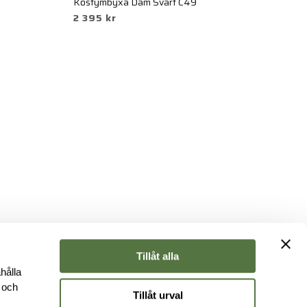
Kostymbyxa Dam Svart C49
Ko
2 395 kr
1
Tillåt alla
hålla
e och
Tillåt urval