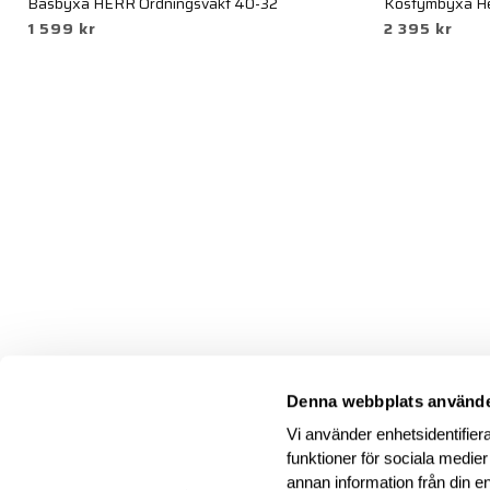
Basbyxa HERR Ordningsvakt 40-32
Kostymbyxa He
1 599 kr
2 395 kr
Denna webbplats använde
Vi använder enhetsidentifiera
funktioner för sociala medier
annan information från din e