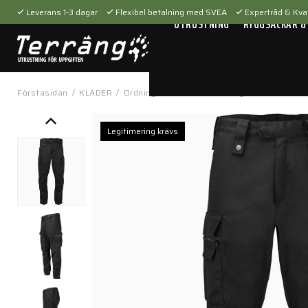
Leverans 1-3 dagar
Flexibel betalning med SVEA
Expertråd & Kval
UTRUSTNING
RYGGSÄCKAR &
Förstasidan
/
KLÄDER
/
Ordningsvakt & väktare
/
Byxor
/
TexStars
Legitimering krävs