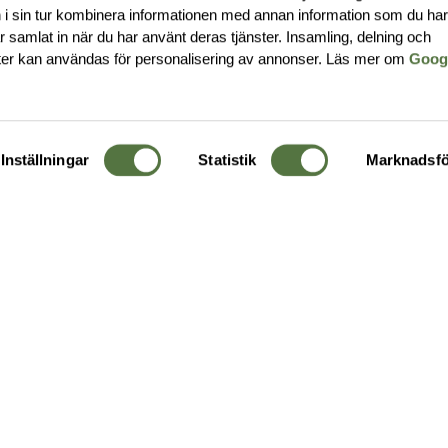
i sin tur kombinera informationen med annan information som du ha
har samlat in när du har använt deras tjänster. Insamling, delning och
ter kan användas för personalisering av annonser. Läs mer om
Goog
Inställningar
Statistik
Marknadsfö
KUNDTJÄNST
OM 
Ångra order
Om o
Företagskund
Buti
g
Kontakta oss
Guide
Köpvillkor
Hållb