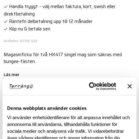
Handla tryggt – välj mellan faktura, kort, swish eller
direktbetalning
Räntefri delbetalning upp till 12 månader
Köp nu & betala sen
Artikelnr: 8739-332
Magasinficka för två HK417 singel mag som säkras med
bungee-fästen.
Läs mer
BESKRIVNING
Denna webbplats använder cookies
Vi använder enhetsidentifierare för att anpassa innehållet och
SPECIFIKATIONER
annonserna till användarna, tillhandahålla funktioner för
sociala medier och analysera vår trafik. Vi vidarebefordrar
RECENSIONER
även sådana identifierare och annan information från din