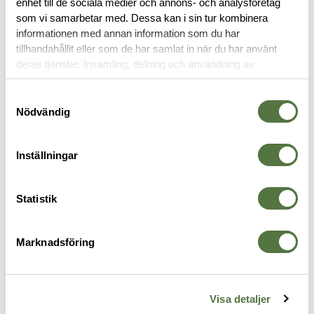
enhet till de sociala medier och annons- och analysföretag
OM VARUMÄRKET
som vi samarbetar med. Dessa kan i sin tur kombinera
informationen med annan information som du har
tillhandahållit eller som de har samlat in när du har använt
deras tjänster. Insamling, delning och användning av
MAGASINFICKOR
personuppgifter kan användas för personalisering av
annonser. Läs mer om
Google's Privacy Terms
.
Samtyckesval
Nödvändig
Inställningar
Statistik
Marknadsföring
BLUE FORCE GEAR
SAFARILAND
B
I
HW Ten Speed Single Pistol
Mag Holder Single Beretta
H
Mag Pouch Olive
92/96
M
Visa detaljer