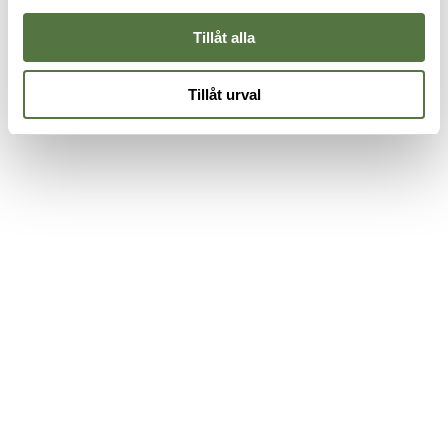
485 kr
525 kr
4
Tillåt alla
Tillåt urval