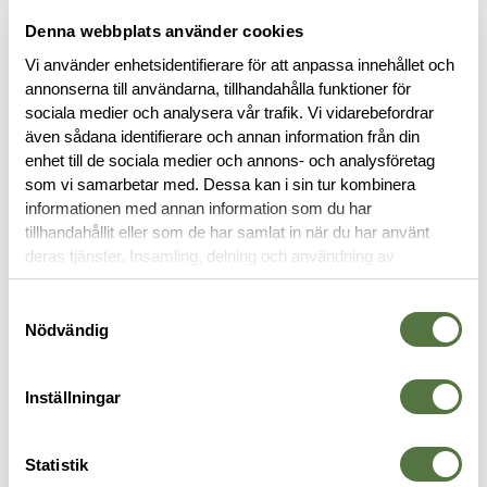
Denna webbplats använder cookies
BESKRIVNING
Vi använder enhetsidentifierare för att anpassa innehållet och
annonserna till användarna, tillhandahålla funktioner för
RECENSIONER
sociala medier och analysera vår trafik. Vi vidarebefordrar
även sådana identifierare och annan information från din
enhet till de sociala medier och annons- och analysföretag
OM VARUMÄRKET
som vi samarbetar med. Dessa kan i sin tur kombinera
informationen med annan information som du har
tillhandahållit eller som de har samlat in när du har använt
deras tjänster. Insamling, delning och användning av
VAPENTILLBEHÖR
personuppgifter kan användas för personalisering av
annonser. Läs mer om
Google's Privacy Terms
.
Samtyckesval
Nödvändig
Inställningar
Statistik