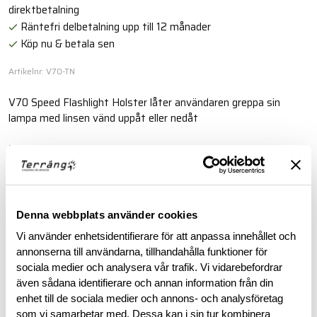
direktbetalning
Räntefri delbetalning upp till 12 månader
Köp nu & betala sen
Artikelnr: V70-TN
V70 Speed Flashlight Holster låter användaren greppa sin
lampa med linsen vänd uppåt eller nedåt
Läs mer
BESKRIVNING
Denna webbplats använder cookies
Vi använder enhetsidentifierare för att anpassa innehållet och
RECENSIONER
annonserna till användarna, tillhandahålla funktioner för
sociala medier och analysera vår trafik. Vi vidarebefordrar
även sådana identifierare och annan information från din
OM VARUMÄRKET
enhet till de sociala medier och annons- och analysföretag
som vi samarbetar med. Dessa kan i sin tur kombinera