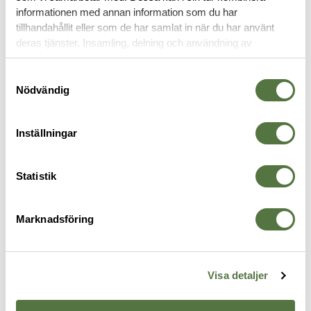
informationen med annan information som du har
tillhandahållit eller som de har samlat in när du har använt
LAMPFÄSTEN
deras tjänster. Insamling, delning och användning av
personuppgifter kan användas för personalisering av
annonser. Läs mer om
Google's Privacy Terms
.
Samtyckesval
Nödvändig
Inställningar
Statistik
Marknadsföring
UNITY TACTICAL
SUREFIRE
S
GASCAP
V70 Speed Holster
M
1 895 kr
475 kr
2
Visa detaljer