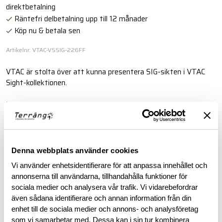
direktbetalning
Räntefri delbetalning upp till 12 månader
Köp nu & betala sen
Artikelnr: VTAC-VSSIG-226FF
VTAC är stolta över att kunna presentera SIG-sikten i VTAC
Sight-kollektionen.
Läs mer
BESKRIVNING
Denna webbplats använder cookies
Vi använder enhetsidentifierare för att anpassa innehållet och
RECENSIONER
annonserna till användarna, tillhandahålla funktioner för
sociala medier och analysera vår trafik. Vi vidarebefordrar
även sådana identifierare och annan information från din
OM VARUMÄRKET
enhet till de sociala medier och annons- och analysföretag
som vi samarbetar med. Dessa kan i sin tur kombinera