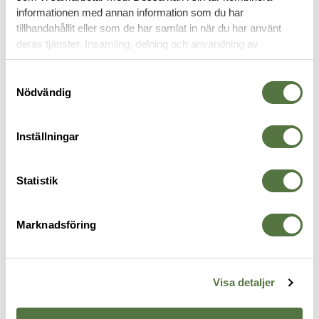
informationen med annan information som du har
tillhandahållit eller som de har samlat in när du har använt
VAPENTILLBEHÖR
deras tjänster. Insamling, delning och användning av
personuppgifter kan användas för personalisering av
annonser. Läs mer om
Google's Privacy Terms
.
Samtyckesval
Nödvändig
Inställningar
Statistik
Marknadsföring
TALON GRIPS
MAGPUL
M
26
Glock 17, 22, 24, 31, 34, 35, 37
MOE®-K2+ Grip – AR15/M4
M
Rubber
ODG
S
299 kr
345 kr
6
Visa detaljer