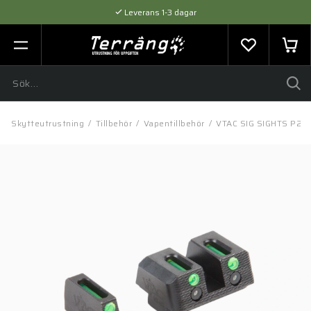
Leverans 1-3 dagar
Flexibel betalning med SVEA
Expertråd & Kvalitetsprodukter
/
Skytteutrustning
/
Tillbehör
/
Vapentillbehör
/
VTAC SIG SIGHTS P226 