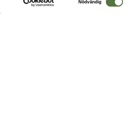
Nödvändig
Hos oss hittar du produkter av högsta kvalitet från ledande
leverantörer i branschen. I vårt utbud hittar du allt ifrån
kängor,
ryggsäckar
och skalplagg till
utrustning
för fält, sjukvård, övnin
och
vapentillbehör
, för att bara nämna ett urval av våra drygt
20 000 produkter.