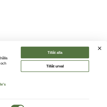
Tillåt alla
hålla
e och
Tillåt urval
r
le's