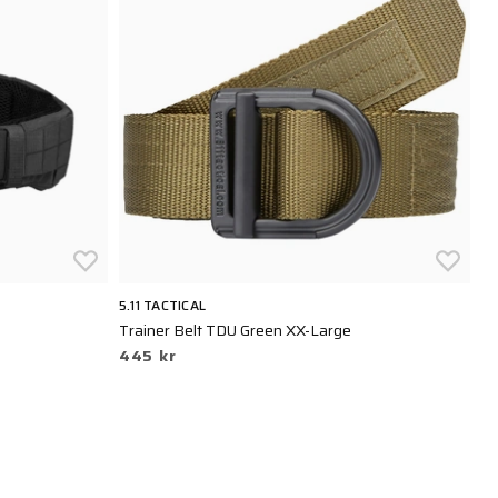
5.11 TACTICAL
BL
Trainer Belt TDU Green XX-Large
CH
445 kr
4