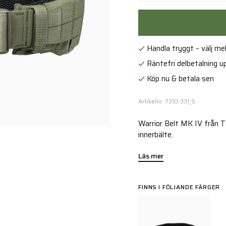
Handla tryggt – välj mell
Räntefri delbetalning up
Köp nu & betala sen
Artikelnr: 7310-331_S
Warrior Belt MK IV från 
innerbälte.
Läs mer
FINNS I FÖLJANDE FÄRGER