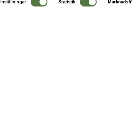
Inställningar
Statistik
Marknadsfö
KUNDTJÄNST
OM 
Ångra order
Om o
Företagskund
Buti
g
Kontakta oss
Guide
Köpvillkor
Hållb
Personuppgiftspolicy
Ledig
Returer & byten
FAQ - Vanliga frågor
Recensera