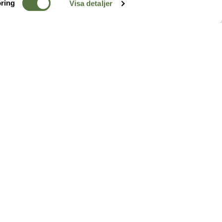
ring
Visa detaljer
TERRÄNG
FÖLJ OSS
ss
k
r & Inspiration
arhet
a tjänster