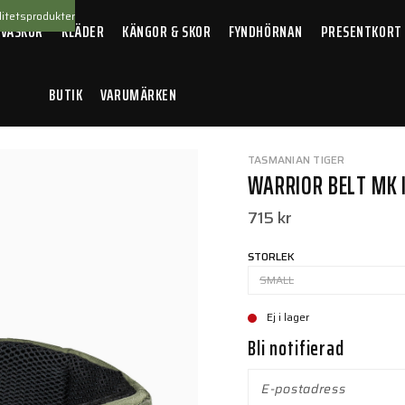
itetsprodukter
 VÄSKOR
KLÄDER
KÄNGOR & SKOR
FYNDHÖRNAN
PRESENTKORT
BUTIK
VARUMÄRKEN
ior Belt MK IV Olive
TASMANIAN TIGER
WARRIOR BELT MK 
715 kr
STORLEK
SMALL
Ej i lager
Bli notifierad