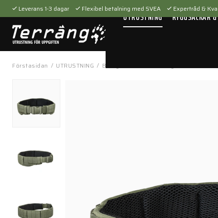
Leverans 1-3 dagar
Flexibel betalning med SVEA
Expertråd & Kval
UTRUSTNING
RYGGSÄCKAR &
Förstasidan
/
UTRUSTNING
/
Bärsystem
/
Utrustningsbälten
/
Warr