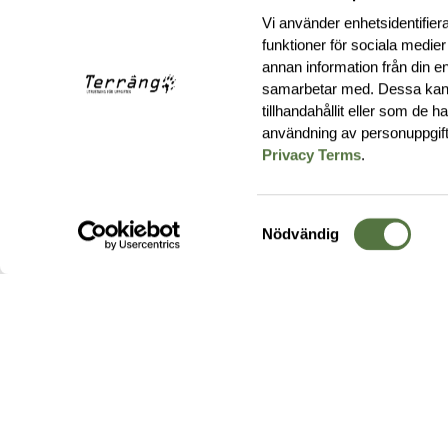
Vi använder enhetsidentifiera
funktioner för sociala medier
annan information från din e
samarbetar med. Dessa kan 
tillhandahållit eller som de 
användning av personuppgif
Privacy Terms
.
Samtyckesval
Nödvändig
Hos oss hittar du produkter av högsta kvalitet från ledande
leverantörer i branschen. I vårt utbud hittar du allt ifrån
kängor,