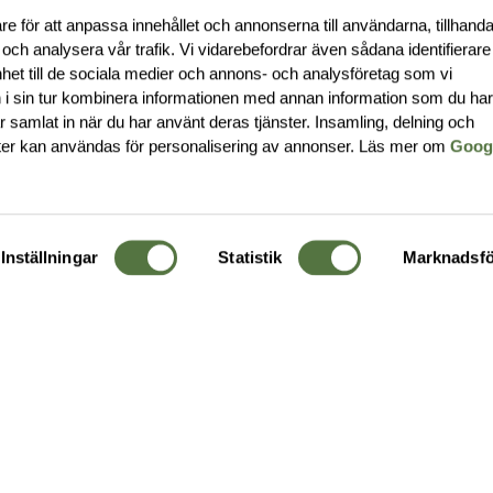
re för att anpassa innehållet och annonserna till användarna, tillhanda
 och analysera vår trafik. Vi vidarebefordrar även sådana identifierar
nhet till de sociala medier och annons- och analysföretag som vi
i sin tur kombinera informationen med annan information som du ha
har samlat in när du har använt deras tjänster. Insamling, delning och
ter kan användas för personalisering av annonser. Läs mer om
Goog
Inställningar
Statistik
Marknadsfö
KUNDTJÄNST
OM 
Ångra order
Om o
Företagskund
Buti