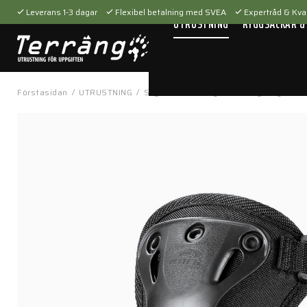
Leverans 1-3 dagar
Flexibel betalning med SVEA
Expertråd & Kval
UTRUSTNING
RYGGSÄCKAR &
Förstasidan
/
UTRUSTNING
/
Skyddsutrustning
/
Armbågsskydd
/