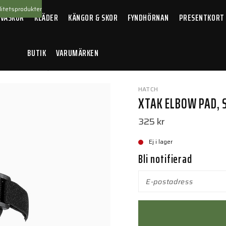
itetsprodukter
 VÄSKOR
KLÄDER
KÄNGOR & SKOR
FYNDHÖRNAN
PRESENTKORT
BUTIK
VARUMÄRKEN
XTAK Elbow Pad, Svart
HATCH
XTAK ELBOW PAD, 
325 kr
Ej i lager
Bli notifierad