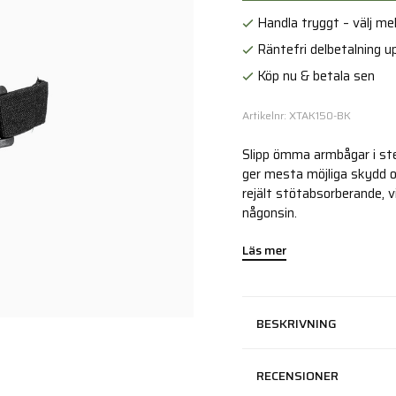
Handla tryggt – välj mell
Räntefri delbetalning up
Köp nu & betala sen
Artikelnr: XTAK150-BK
Slipp ömma armbågar i st
ger mesta möjliga skydd o
rejält stötabsorberande, v
någonsin.
Läs mer
BESKRIVNING
RECENSIONER