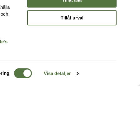
hålla
e och
Tillåt urval
r
le's
ring
Visa detaljer
TERRÄNG
FÖLJ OSS
ss
k