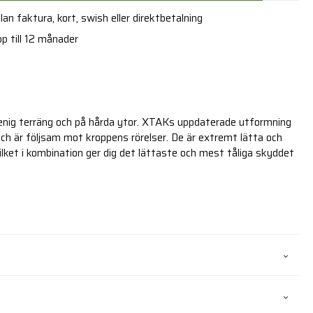
an faktura, kort, swish eller direktbetalning
p till 12 månader
enig terräng och på hårda ytor. XTAKs uppdaterade utformning
ch är följsam mot kroppens rörelser. De är extremt lätta och
ilket i kombination ger dig det lättaste och mest tåliga skyddet