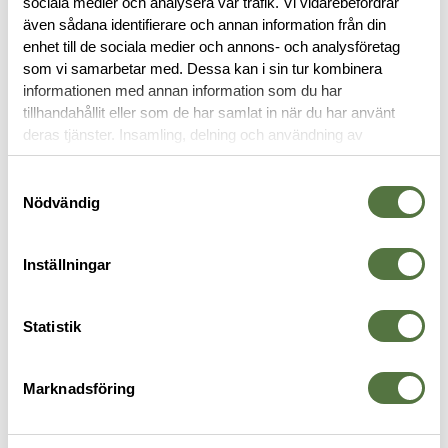
sociala medier och analysera vår trafik. Vi vidarebefordrar
även sådana identifierare och annan information från din
RECENSIONER
enhet till de sociala medier och annons- och analysföretag
som vi samarbetar med. Dessa kan i sin tur kombinera
informationen med annan information som du har
OM VARUMÄRKET
tillhandahållit eller som de har samlat in när du har använt
deras tjänster. Insamling, delning och användning av
personuppgifter kan användas för personalisering av
annonser. Läs mer om
Google's Privacy Terms
.
Samtyckesval
LIGHTSTICKS
Nödvändig
Inställningar
Statistik
Marknadsföring