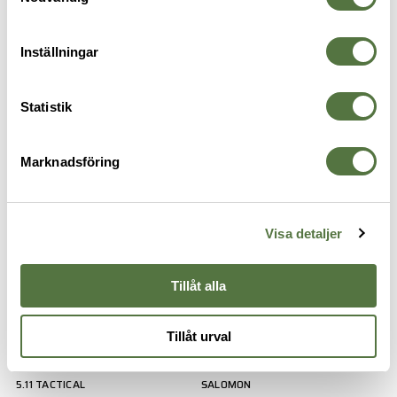
Inställningar
SNIGEL
RITE IN THE RAIN
Statistik
30-40L Combat backpack 1.0 -
Notebook, Top Spiral, 10 x 15 cm,
Grey
Green
Marknadsföring
3 895 kr
109 kr
Visa detaljer
Tillåt alla
Tillåt urval
5.11 TACTICAL
SALOMON