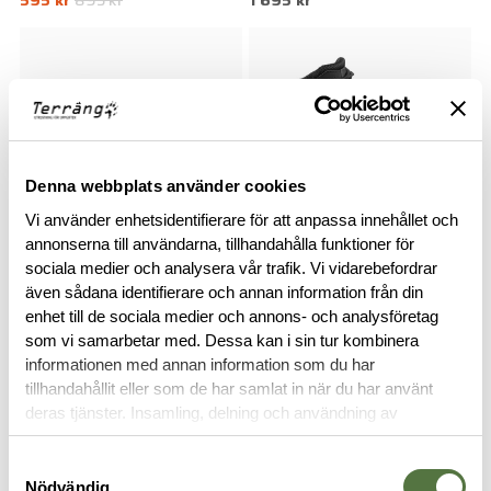
Denna webbplats använder cookies
Vi använder enhetsidentifierare för att anpassa innehållet och
annonserna till användarna, tillhandahålla funktioner för
sociala medier och analysera vår trafik. Vi vidarebefordrar
SNIGEL
SALOMON
även sådana identifierare och annan information från din
Liten Svensk Flagga (Grå/Svart)
Quest 4D Forces 2 Black EN
enhet till de sociala medier och annons- och analysföretag
2 495 kr
- 12
som vi samarbetar med. Dessa kan i sin tur kombinera
85 kr
informationen med annan information som du har
tillhandahållit eller som de har samlat in när du har använt
deras tjänster. Insamling, delning och användning av
personuppgifter kan användas för personalisering av
annonser. Läs mer om
Google's Privacy Terms
.
Samtyckesval
Nödvändig