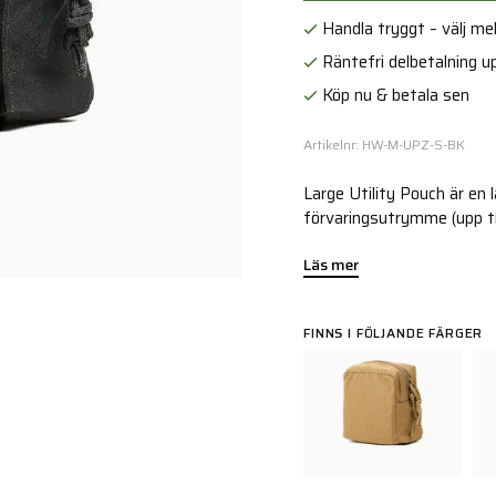
Handla tryggt – välj mell
Räntefri delbetalning up
Köp nu & betala sen
Artikelnr: HW-M-UPZ-S-BK
Large Utility Pouch är en
förvaringsutrymme (upp ti
Läs mer
FINNS I FÖLJANDE FÄRGER