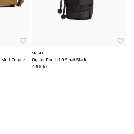
SNIGEL
TA
z. Med. Coyote
Oyster Pouch 1.0 Small Black
Ta
495 kr
2