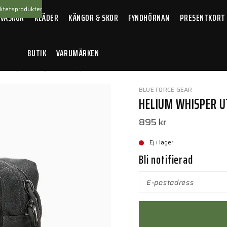
itetsprodukter
 VÄSKOR
KLÄDER
KÄNGOR & SKOR
FYNDHÖRNAN
PRESENTKORT
BUTIK
VARUMÄRKEN
Whisper Utility Pouch Zipp. Small Black
BLUE FORCE GEAR
HELIUM WHISPER U
895 kr
Ej i lager
Bli notifierad