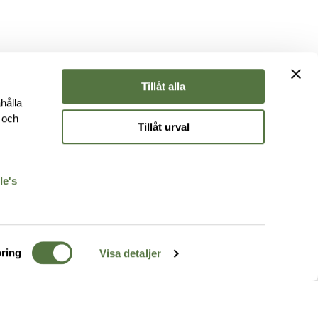
Tillåt alla
hålla
e och
Tillåt urval
r
le's
ring
Visa detaljer