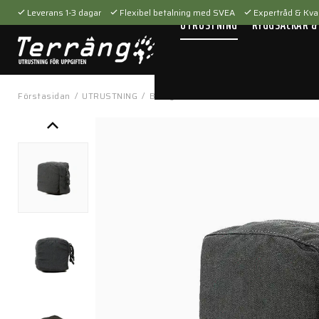
Leverans 1-3 dagar
Flexibel betalning med SVEA
Expertråd & Kval
UTRUSTNING
RYGGSÄCKAR &
Förstasidan
/
UTRUSTNING
/
Bärsystem
/
Fickor & hållare
/
Helium 