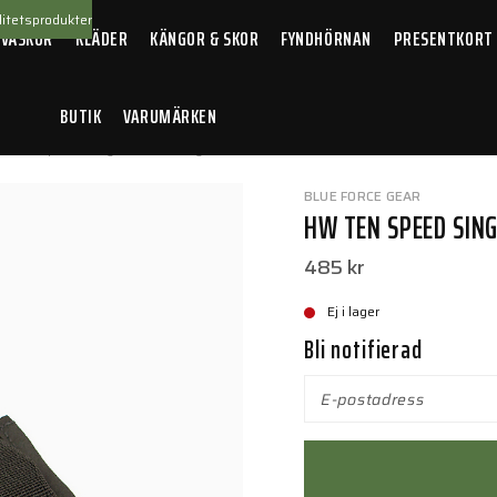
itetsprodukter
 VÄSKOR
KLÄDER
KÄNGOR & SKOR
FYNDHÖRNAN
PRESENTKORT
BUTIK
VARUMÄRKEN
 Ten Speed Single Pistol Mag Pouch Black
BLUE FORCE GEAR
HW TEN SPEED SIN
485 kr
Ej i lager
Bli notifierad