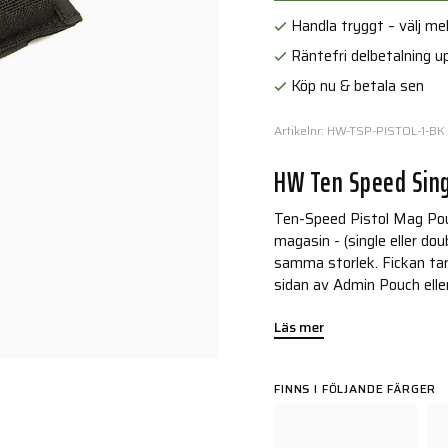
Handla tryggt – välj mell
Räntefri delbetalning up
Köp nu & betala sen
Artikelnr: HW-TSP-PISTOL-1-BK
HW Ten Speed Sing
Ten-Speed Pistol Mag Pouc
magasin - (single eller dou
samma storlek. Fickan tar
sidan av Admin Pouch ell
Läs mer
FINNS I FÖLJANDE FÄRGER