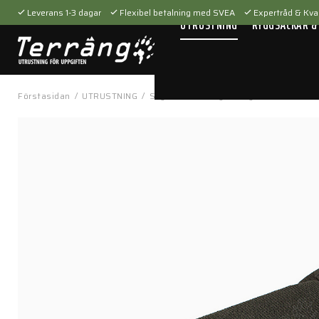
Leverans 1-3 dagar
Flexibel betalning med SVEA
Expertråd & Kval
UTRUSTNING
RYGGSÄCKAR &
Förstasidan
/
UTRUSTNING
/
Skytteutrustning
/
Magasinfickor
/
HW