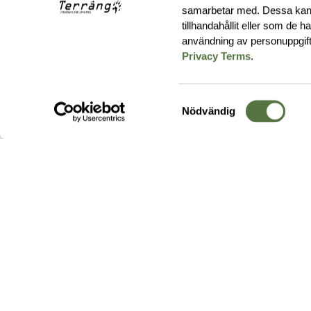
samarbetar med. Dessa kan 
tillhandahållit eller som de 
användning av personuppgif
Privacy Terms
.
Samtyckesval
Nödvändig
Hos oss hittar du produkter av högsta kvalitet från ledande
leverantörer i branschen. I vårt utbud hittar du allt ifrån
kängor,
ryggsäckar
och skalplagg till
utrustning
för fält, sjukvård, övnin
och
vapentillbehör
, för att bara nämna ett urval av våra drygt
20 000 produkter.