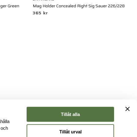
nger Green
Mag Holder Concealed Right Sig Sauer 226/228
Fl
365 kr
1
Tillåt alla
hålla
e och
Tillåt urval