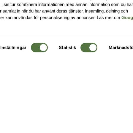
i sin tur kombinera informationen med annan information som du ha
har samlat in när du har använt deras tjänster. Insamling, delning och
ter kan användas för personalisering av annonser. Läs mer om
Goog
Inställningar
Statistik
Marknadsfö
KUNDTJÄNST
OM 
Ångra order
Om o
Företagskund
Buti
g
Kontakta oss
Guide
Köpvillkor
Hållb