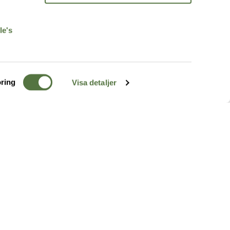
r
le's
ring
Visa detaljer
TERRÄNG
FÖLJ OSS
ss
k
r & Inspiration
arhet