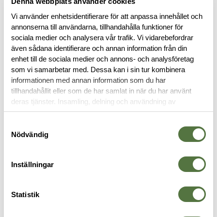
Denna webbplats använder cookies
Vi använder enhetsidentifierare för att anpassa innehållet och
annonserna till användarna, tillhandahålla funktioner för
sociala medier och analysera vår trafik. Vi vidarebefordrar
även sådana identifierare och annan information från din
enhet till de sociala medier och annons- och analysföretag
BESKRIVNING
som vi samarbetar med. Dessa kan i sin tur kombinera
informationen med annan information som du har
tillhandahållit eller som de har samlat in när du har använt
RECENSIONER
deras tjänster. Insamling, delning och användning av
personuppgifter kan användas för personalisering av
annonser. Läs mer om
Google's Privacy Terms
.
OM VARUMÄRKET
Samtyckesval
Nödvändig
Inställningar
MAGASINFICKOR
Statistik