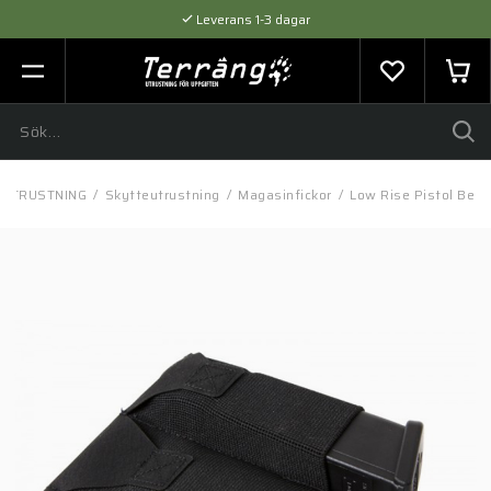
Leverans 1-3 dagar
Flexibel betalning med SVEA
Expertråd & Kvalitetsprodukter
UTRUSTNING
/
Skytteutrustning
/
Magasinfickor
/
Low Rise Pistol Belt