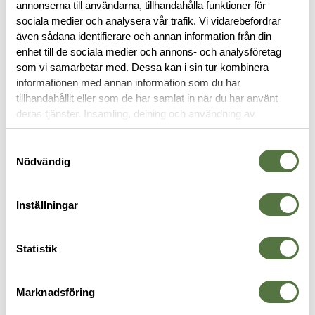
annonserna till användarna, tillhandahålla funktioner för
BESKRIVNING
sociala medier och analysera vår trafik. Vi vidarebefordrar
även sådana identifierare och annan information från din
enhet till de sociala medier och annons- och analysföretag
RECENSIONER
som vi samarbetar med. Dessa kan i sin tur kombinera
informationen med annan information som du har
tillhandahållit eller som de har samlat in när du har använt
OM VARUMÄRKET
deras tjänster. Insamling, delning och användning av
personuppgifter kan användas för personalisering av
annonser. Läs mer om
Google's Privacy Terms
.
Samtyckesval
Nödvändig
MAGASINFICKOR
Inställningar
Statistik
Marknadsföring