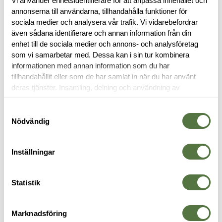
Vi använder enhetsidentifierare för att anpassa innehållet och
annonserna till användarna, tillhandahålla funktioner för
sociala medier och analysera vår trafik. Vi vidarebefordrar
BESKRIVNING
även sådana identifierare och annan information från din
enhet till de sociala medier och annons- och analysföretag
RECENSIONER
som vi samarbetar med. Dessa kan i sin tur kombinera
informationen med annan information som du har
tillhandahållit eller som de har samlat in när du har använt
OM VARUMÄRKET
deras tjänster. Insamling, delning och användning av
personuppgifter kan användas för personalisering av
annonser. Läs mer om
Google's Privacy Terms
.
Samtyckesval
Nödvändig
MAGASINFICKOR
Inställningar
Statistik
Marknadsföring