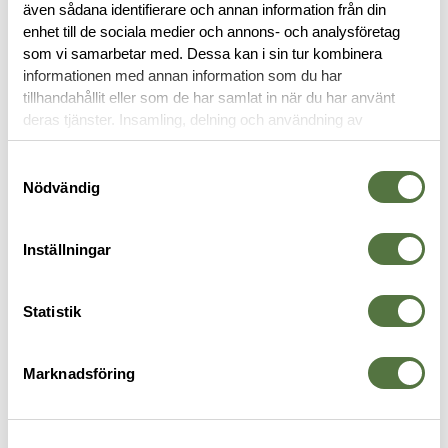
även sådana identifierare och annan information från din
enhet till de sociala medier och annons- och analysföretag
OM VARUMÄRKET
som vi samarbetar med. Dessa kan i sin tur kombinera
informationen med annan information som du har
tillhandahållit eller som de har samlat in när du har använt
deras tjänster. Insamling, delning och användning av
MAGASINFICKOR
personuppgifter kan användas för personalisering av
annonser. Läs mer om
Google's Privacy Terms
.
Samtyckesval
Nödvändig
Inställningar
Statistik
Marknadsföring
TASMANIAN TIGER
HALEY STRATEGIC
T
SGL PI Mag Pouch MCL IRR
General Purpose / SAW Ammo
S
195 kr
3
Pouch