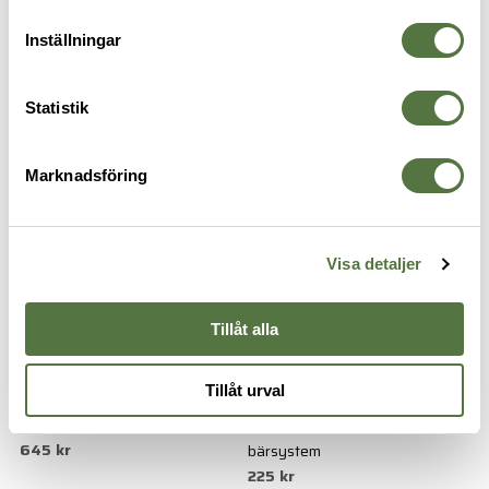
Inställningar
VEGA HOLSTERS
VEGA HOLSTERS
Dolt bälteshölster Glock 17 Right
Large Auto Black
Statistik
645 kr
245 kr
Marknadsföring
Visa detaljer
Tillåt alla
Tillåt urval
VEGA HOLSTERS
VEGA HOLSTERS
Dolt bälteshölster SIG 228/229
Batong+mag för SAM
645 kr
bärsystem
225 kr