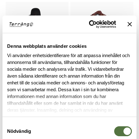
Denna webbplats använder cookies
Vi använder enhetsidentifierare för att anpassa innehållet och
annonserna till användarna, tillhandahålla funktioner för
sociala medier och analysera vår trafik. Vi vidarebefordrar
VEGA HOLSTERS
VEGA HOLSTERS
även sådana identifierare och annan information från din
Sig Sauer Black
Dolt bälteshölster Glock 17
enhet till de sociala medier och annons- och analysföretag
635 kr
645 kr
som vi samarbetar med. Dessa kan i sin tur kombinera
informationen med annan information som du har
tillhandahållit eller som de har samlat in när du har använt
deras tjänster. Insamling, delning och användning av
personuppgifter kan användas för personalisering av
annonser. Läs mer om
Google's Privacy Terms
.
Samtyckesval
Nödvändig