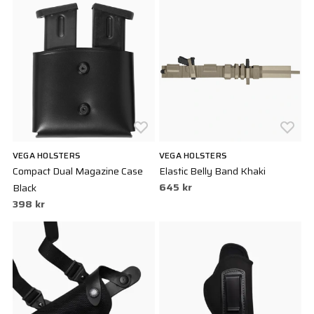
sin utrustning.
Vad kännetecknar Vega Holsters produkter?
Perfekt passform: Varje holster är skräddarsydd för att passa
en specifik vapenmodell, vilket garanterar en säker och
bekväm bärning.
Hög kvalitet: Materialen och hantverket är av absolut
toppklass, vilket resulterar i produkter som håller länge.
Funktion: Vega Holsters är designade för att vara både
funktionella och diskreta, oavsett om du bär concealed eller
öppet.
VEGA HOLSTERS
VEGA HOLSTERS
Innovation: Företaget ligger i framkant när det gäller att
Compact Dual Magazine Case
Elastic Belly Band Khaki
utveckla nya och innovativa lösningar för holsterdesign.
645 kr
Black
Varför välja Vega Holsters?
398 kr
Erfarenhet: Med många års erfarenhet inom branschen har
Vega Holsters djup kunskap om vad som krävs för att
utveckla högpresterande holsters.
Kvalitet: Varje produkt genomgår rigorösa tester för att
säkerställa att den uppfyller de högsta kvalitetsstandarderna.
Design: Vega Holsters kombinerar stil och funktion på ett