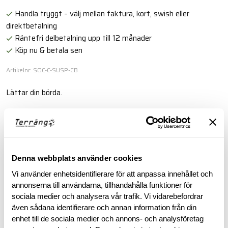
Handla tryggt – välj mellan faktura, kort, swish eller
direktbetalning
Räntefri delbetalning upp till 12 månader
Köp nu & betala sen
Artikelnr: SOC-C-SUSP-CB
Lättar din börda.
Läs mer
BESKRIVNING
Denna webbplats använder cookies
Vi använder enhetsidentifierare för att anpassa innehållet och
annonserna till användarna, tillhandahålla funktioner för
RECENSIONER
sociala medier och analysera vår trafik. Vi vidarebefordrar
även sådana identifierare och annan information från din
OM VARUMÄRKET
enhet till de sociala medier och annons- och analysföretag