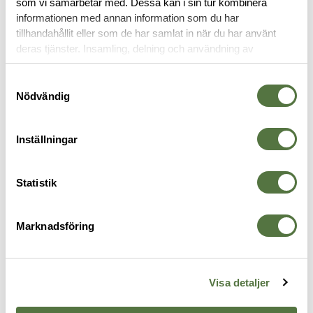
som vi samarbetar med. Dessa kan i sin tur kombinera
informationen med annan information som du har
tillhandahållit eller som de har samlat in när du har använt
HÄNGSLEN
deras tjänster. Insamling, delning och användning av
personuppgifter kan användas för personalisering av
annonser. Läs mer om
Google's Privacy Terms
.
Samtyckesval
Nödvändig
Inställningar
Statistik
Marknadsföring
SNIGEL
SNIGEL
B
Hängslen 2.0 Black
Hängslen 2.0 Grey
S
395 kr
395 kr
W
4
Visa detaljer