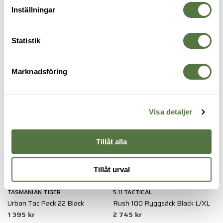
Inställningar
OM VARUMÄRKET
Statistik
RYGGSÄCKAR
Marknadsföring
Visa detaljer
Tillåt alla
Tillåt urval
TASMANIAN TIGER
5.11 TACTICAL
S
Urban Tac Pack 22 Black
Rush 100 Ryggsäck Black L/XL
X
1 395 kr
2 745 kr
1