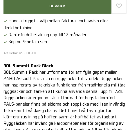
BEVAKA
Handla tryggt – välj mellan faktura, kort, swish eller
direktbetalning
Räntefri delbetalning upp till 12 månader
Köp nu & betala sen
Artikelnr: VS-30L-BK
30L Summit Pack Black
30L Summit Pack har utformats för att fylla gapet mellan
24HR Assault Pack och en ryggsäck i full storlek. Ryggsäcken
har inspirerats av tekniska funktioner från traditionella militära
ryggsäckar och tanken att kunna använda denna i upp till 72h.
Ryggsäcken är ergonomiskt utformad för högsta komfort.
PALS-paneler finns på sidorna och toppficka med liten invändig
ficka samt två daisy chains. Det finns två fästöglor för
klätterutrustning på höften samt är höftbältet avtagbart.
Ryggsäcken har invändiga kardborrepaneler för organisering av
utrustning. Alla material och allt utförande är 100% tillverkade i