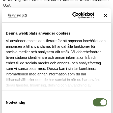
USA.
Läs mer
FINNS I FÖLJANDE FÄRGER
Denna webbplats använder cookies
Vi använder enhetsidentifierare för att anpassa innehållet och
annonserna till användarna, tillhandahålla funktioner för
sociala medier och analysera vår trafik. Vi vidarebefordrar
även sådana identifierare och annan information från din
enhet till de sociala medier och annons- och analysföretag
som vi samarbetar med. Dessa kan i sin tur kombinera
informationen med annan information som du har
tillhandahållit eller som de har samlat in när du har använt
deras tjänster. Insamling, delning och användning av
BESKRIVNING
personuppgifter kan användas för personalisering av
annonser. Läs mer om
Google's Privacy Terms
.
Samtyckesval
Nödvändig
RECENSIONER